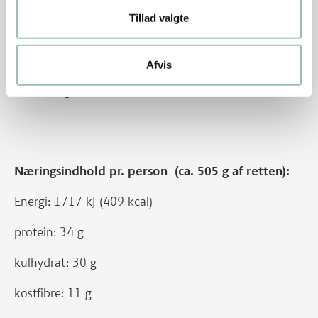
Nu hedder det medaljoner af Filet Royal, hel af kam
Tillad valgte
fra gris. Før hed udskæringen medaljoner af svinefilet
af svinekam fra svin.
Afvis
Nu hedder det schnitzler af inderlår fra gris. Før hed
udskæringen skinkeschnitzler af inderlår fra svin.
Næringsindhold pr. person (ca. 505 g af retten):
Energi: 1717 kJ (409 kcal)
protein: 34 g
kulhydrat: 30 g
kostfibre: 11 g