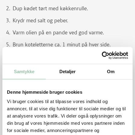
Dup kødet tørt med køkkenrulle.
Krydr med salt og peber.
Varm olien på en pande ved god varme.
Brun koteletterne ca. 1 minut på hver side.
Skru ned til middel varme og steg dem ca. 3
minutter på hver side, til de er lige netop
gennemstegte.
Samtykke
Detaljer
Om
Avocado og tomatsalat
Denne hjemmeside bruger cookies
Halver avocadoen og skær den i tynde skiver.
Vi bruger cookies til at tilpasse vores indhold og
Læg skiverne fladt på en tallerken og pres limesaft
annoncer, til at vise dig funktioner til sociale medier og til
over.
at analysere vores trafik. Vi deler også oplysninger om
din brug af vores hjemmeside med vores partnere inden
Skær tomaterne i grove tern og hak løget fint.
for sociale medier, annonceringspartnere og