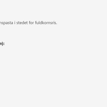
spasta i stedet for fuldkornsris.
n):