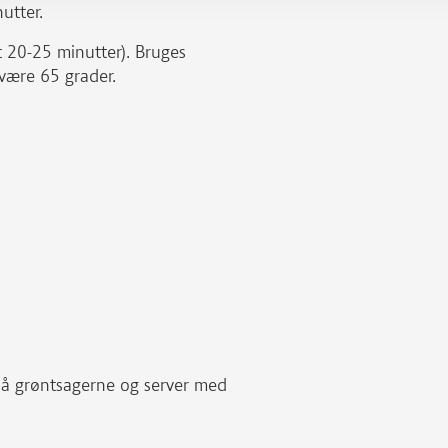
nutter.
t 20-25 minutter). Bruges
være 65 grader.
på grøntsagerne og server med