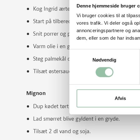
Denne hjemmeside bruger c
Kog Ingrid ærterne som anvist på emballage
Vi bruger cookies til at tilpas
Start på tilberedning af mignon.
vores trafik. Vi deler også 
annonceringspartnere og anal
Snit porrer og palmekål samt pres hvidløg.
dem, eller som de har indsaml
Varm olie i en gryde.
Samtykkevalg
Steg palmekål og hvidløg gyldent i 5-7 minutt
Nødvendig
Tilsæt østersauce - først 2 skefulde, smag til
Mignon
Afvis
Dup kødet tørt med køkkenrulle og krydr me
Lad smørret blive gyldent i en gryde.
Tilsæt 2 dl vand og soja.