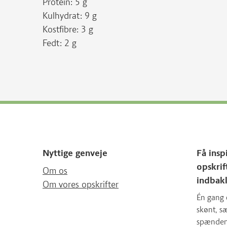
Protein: 5 g
Kulhydrat: 9 g
Kostfibre: 3 g
Fedt: 2 g
Nyttige genveje
Få insp
opskrif
Om os
indbak
Om vores opskrifter
Én gang 
skønt, 
spændende