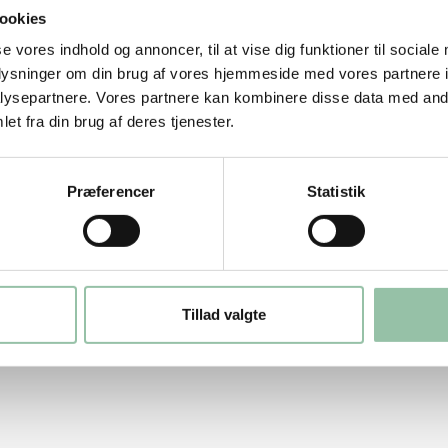
ookies
n.
se vores indhold og annoncer, til at vise dig funktioner til sociale
oplysninger om din brug af vores hjemmeside med vores partnere i
ysepartnere. Vores partnere kan kombinere disse data med andr
et fra din brug af deres tjenester.
er og tilsæt Ingrid ærter. Steg 2 minutter.
Præferencer
Statistik
 med den sidste.
Tillad valgte
d salt og peber.