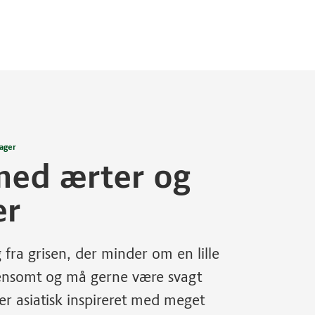
sager
med ærter og
er
ra grisen, der minder om en lille
nænsomt og må gerne være svagt
er asiatisk inspireret med meget