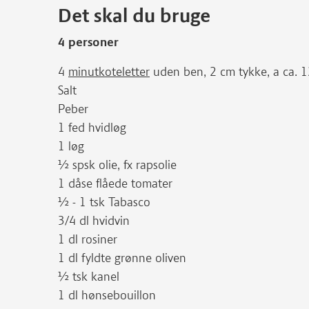
Det skal du bruge
4 personer
4
minutkoteletter
uden ben, 2 cm tykke, a ca. 
Salt
Peber
1 fed hvidløg
1 løg
½ spsk olie, fx rapsolie
1 dåse flåede tomater
½ - 1 tsk Tabasco
3/4 dl hvidvin
1 dl rosiner
1 dl fyldte grønne oliven
½ tsk kanel
1 dl hønsebouillon