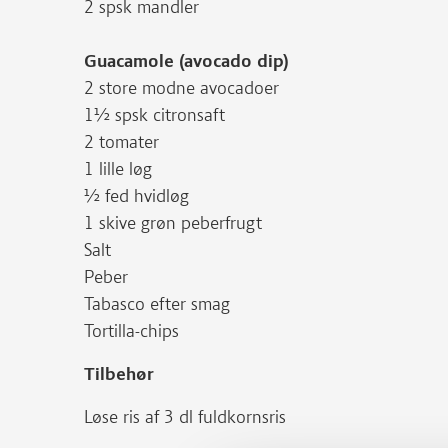
2 spsk mandler
Guacamole (avocado dip)
2 store modne avocadoer
1½ spsk citronsaft
2 tomater
1 lille løg
½ fed hvidløg
1 skive grøn peberfrugt
Salt
Peber
Tabasco efter smag
Tortilla-chips
Tilbehør
Løse ris af 3 dl fuldkornsris