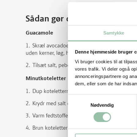
Sådan gør du
Guacamole
Samtykke
Skræl avocadoerne, og mos dem i en blender
Denne hjemmeside bruger c
uden kerner, løg, hvidløg, peberfrugt og persille.
Vi bruger cookies til at tilpas
Tilsæt salt, peber og et stænk Tabasco efter 
vores trafik. Vi deler også 
annonceringspartnere og anal
Minutkoteletter
dem, eller som de har indsaml
Dup koteletterne tørre med køkkenrulle.
Samtykkevalg
Krydr med salt og peber.
Nødvendig
Varm fedtstoffet på en pande ved god varme
Brun koteletterne ca. 1 minut på hver side.