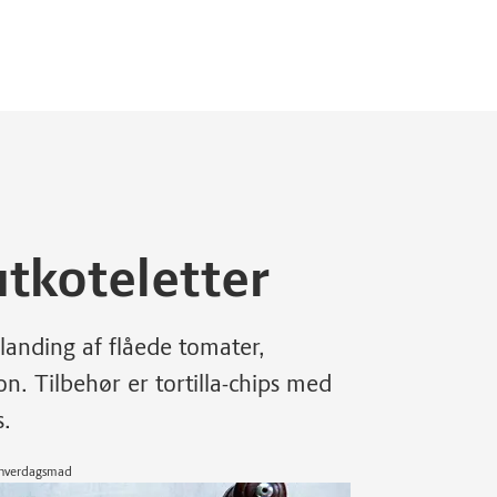
tkoteletter
blanding af flåede tomater,
on. Tilbehør er tortilla-chips med
s.
d hverdagsmad