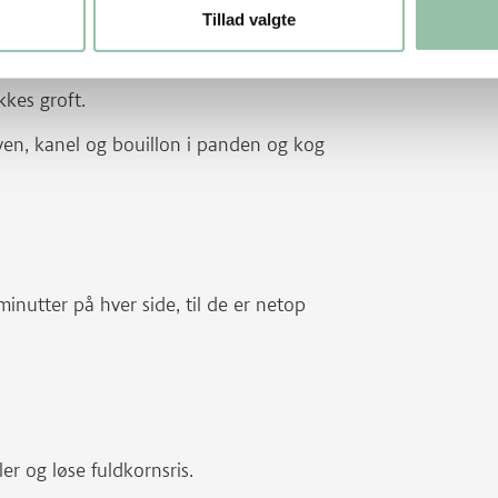
Tillad valgte
en i olien.
kes groft.
iven, kanel og bouillon i panden og kog
minutter på hver side, til de er netop
r og løse fuldkornsris.