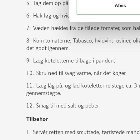
Tag dem op på en tallerken.
Afvis
Hak løg og hvidløg, og svits dem i sauterpand
Væden hældes fra de flåede tomater, som hak
Kom tomaterne, Tabasco, hvidvin, rosiner, ol
det godt igennem.
Læg koteletterne tilbage i panden.
Skru ned til svag varme, når det koger.
Læg låg på, og lad koteletterne stege ca. 3 
gennemstegte.
Smag til med salt og peber.
Tilbehør
Servér retten med smuttede, tørristede mandle