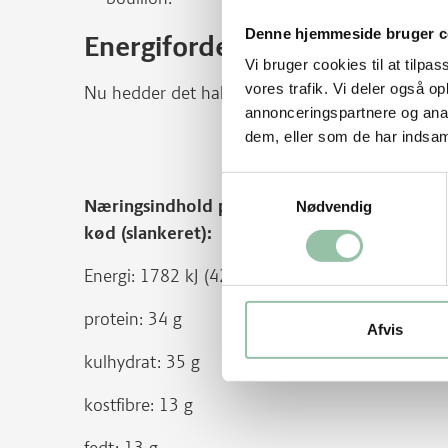
Denne hjemmeside bruger c
Energifordeling
Vi bruger cookies til at tilpas
vores trafik. Vi deler også 
Nu hedder det hakket grisekød. Før hed udskær
annonceringspartnere og anal
dem, eller som de har indsaml
Samtykkevalg
Næringsindhold pr. person (ca. 580 g af ret
Nødvendig
kød (slankeret):
Energi: 1782 kJ (424 kcal)
protein: 34 g
Afvis
kulhydrat: 35 g
kostfibre: 13 g