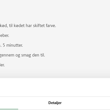
ød, til kødet har skiftet farve.
eber.
. 5 minutter.
igennem og smag den til.
er.
gte kartofler.
ørrede kikærter. De sættes i blød i
Detaljer
kommes direkte i retten sammen med