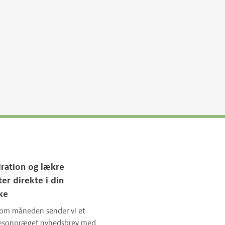
iration og lækre
ter direkte i din
ke
om måneden sender vi et
sæsonpræget nyhedsbrev med