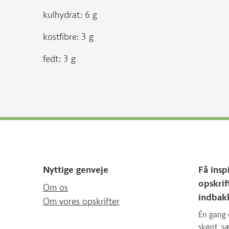
kulhydrat: 6 g
kostfibre: 3 g
fedt: 3 g
Nyttige genveje
Få insp
opskrif
Om os
indbak
Om vores opskrifter
Én gang 
skønt, 