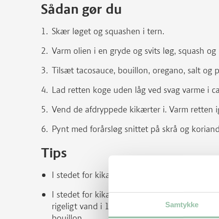
Sådan gør du
Skær løget og squashen i tern.
Varm olien i en gryde og svits løg, squash og k
Tilsæt tacosauce, bouillon, oregano, salt og p
Lad retten koge uden låg ved svag varme i ca
Vend de afdryppede kikærter i. Varm retten 
Pynt med forårsløg snittet på skrå og koriand
Tips
I stedet for kikærter kan der bruges 300 g ko
I stedet for kikærter på dåse kan der bruges t
Samtykke
rigeligt vand i 10-12 timer i køleskab. De 
bouillon.