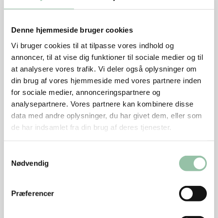
Krydr med salt, peber og evt. provencekrydderi.
Varm olien på en pande ved god varme.
Denne hjemmeside bruger cookies
Vi bruger cookies til at tilpasse vores indhold og
Brun kødet 1 minut på hver side.
annoncer, til at vise dig funktioner til sociale medier og til
Skru ned til middel varme og steg medaljonerne
at analysere vores trafik. Vi deler også oplysninger om
færdige ca. 2 minutter på hver side.
din brug af vores hjemmeside med vores partnere inden
for sociale medier, annonceringspartnere og
Tag kødet af panden.
analysepartnere. Vores partnere kan kombinere disse
data med andre oplysninger, du har givet dem, eller som
Tips
de har indsamlet fra din brug af deres tjenester.
Schnitzler af inderlår kan bruges i stedet for
Samtykkevalg
medaljoner.
Nødvendig
Kartoflerne kan bages i ovnen sammen med
grøntsagerne.
Præferencer
Retten kan også tilberedes på havegrill. Kog