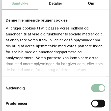
Samtykke
Detaljer
Om
1-2 soltørrede tomater
evt. ½ chili
salt og peber
Denne hjemmeside bruger cookies
Vi bruger cookies til at tilpasse vores indhold og
Sumac-olie
annoncer, til at vise dig funktioner til sociale medier og til
½-1 tsk sumac
at analysere vores trafik. Vi deler også oplysninger om
½ dl olie
din brug af vores hjemmeside med vores partnere inden
for sociale medier, annonceringspartnere og
Sådan gør du
analysepartnere. Vores partnere kan kombinere disse
data med andre oplysninger, du har givet dem, eller som
Dejen æltes sammen, pakkes i film og lægges i
de har indsamlet fra din brug af deres tjenester.
køleskab i mindst 30 minutter og højst 1 døgn. Kødet
skæres i små tern og smages til med ristede løg i små
Samtykkevalg
tern, tomat og chili i tern, salt og peber.
Nødvendig
Dejen udrulles så tyndt som muligt og skæres i tern
på 5x5 cm. ½ tsk fyld kommes på hvert stykke, som
Præferencer
lukkes ved at folde hjørnerne mod midten. De små