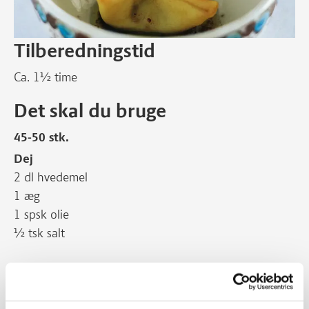
Tilberedningstid
Ca. 1½ time
Det skal du bruge
45-50 stk.
Dej
2 dl hvedemel
1 æg
1 spsk olie
½ tsk salt
Fyld
100 g kogt eller stegt svinekød
1 løg