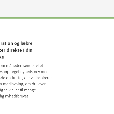
iration og lækre
ter direkte i din
ke
om måneden sender vi et
sæsonpræget nyhedsbrev med
 opskrifter, der vil inspirerer
in madlavning, om du laver
ig selv eller til mange.
dig nyhedsbrevet