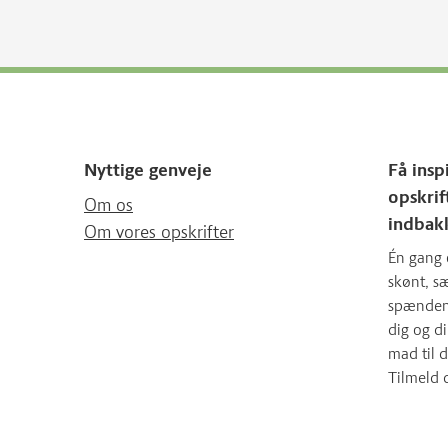
Nyttige genveje
Få insp
opskrif
Om os
indbak
Om vores opskrifter
Én gang 
skønt, 
spændende
dig og d
mad til d
Tilmeld 