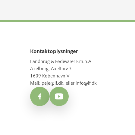
Kontaktoplysninger
Landbrug & Fødevarer F.m.b.A
Axelborg, Axeltorv 3
1609 København V
Mail:
peje@lf.dk
, eller
info@lf.dk
Facebook
YouTube