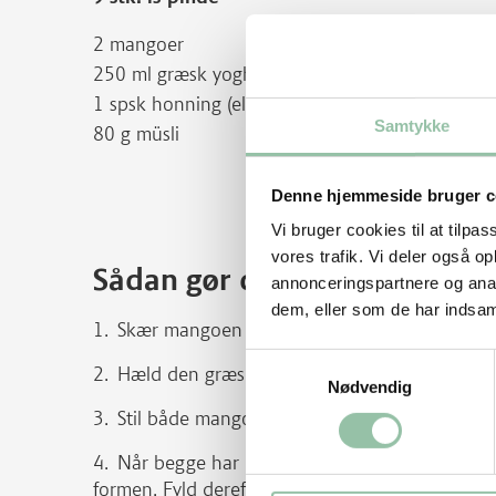
2 mangoer
250 ml græsk yoghurt, 2%
1 spsk honning (eller mere alt efter hvor sød, d
Samtykke
80 g müsli
Denne hjemmeside bruger c
Vi bruger cookies til at tilpas
vores trafik. Vi deler også 
Sådan gør du
annonceringspartnere og anal
dem, eller som de har indsaml
Skær mangoen i mindre stykker og blend s
Samtykkevalg
Hæld den græske yoghurt op i en skål.
Nødvendig
Stil både mangopuré og yoghurt på køl i ca. 
Når begge har lidt fast konsistens, hældes fø
formen. Fyld derefter skiftevis yoghurt og mang