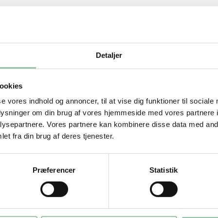
u gerne vil have den)
Detaljer
ookies
se vores indhold og annoncer, til at vise dig funktioner til sociale
oplysninger om din brug af vores hjemmeside med vores partnere i
ysepartnere. Vores partnere kan kombinere disse data med andr
et fra din brug af deres tjenester.
ammen med honningen.
Præferencer
Statistik
30-60 minutter.
rst müsli og en smule yoghurt op i
opuré op, og placér en ispind i midten af