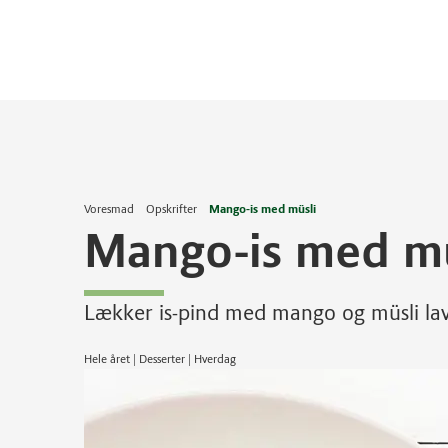
Voresmad
Opskrifter
Mango-is med müsli
Mango-is med mü
Lækker is-pind med mango og müsli la
Hele året | Desserter | Hverdag