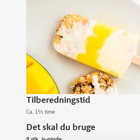
Tilberedningstid
Ca. 1½ time
Det skal du bruge
9 stk. is-pinde