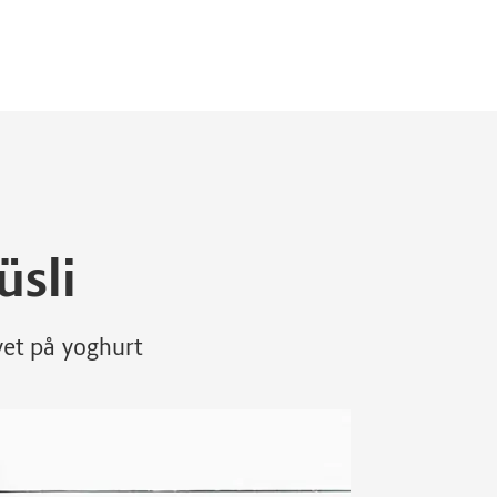
sli
vet på yoghurt