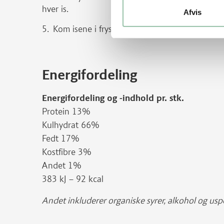
hver is.
Afvis
Kom isene i fryseren indtil de er helt faste.
Energifordeling
Energifordeling og -indhold pr. stk.
Protein 13%
Kulhydrat 66%
Fedt 17%
Kostfibre 3%
Andet 1%
383 kJ – 92 kcal
Andet inkluderer organiske syrer, alkohol og uspe