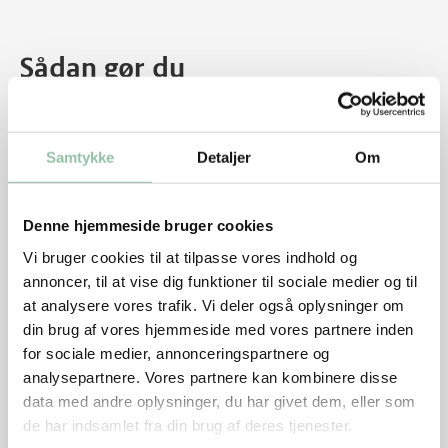
Sådan gør du
Hæld 1 dl kogende vand og 1½ dl koldt vand i en
skål. Vandet må kun være lunkent, når gæren
Samtykke
Detaljer
Om
kommes i.
Rør gæren ud i vandet.
Denne hjemmeside bruger cookies
Hak mandlerne groft og tilsæt dem.
Vi bruger cookies til at tilpasse vores indhold og
Tilsæt durumhvedemel og salt.
annoncer, til at vise dig funktioner til sociale medier og til
at analysere vores trafik. Vi deler også oplysninger om
Tilsæt hvedemel lidt efter lidt.
din brug af vores hjemmeside med vores partnere inden
for sociale medier, annonceringspartnere og
Rør dejen til den ikke klistrer, rør evt. med
analysepartnere. Vores partnere kan kombinere disse
røremaskine med dejkroge.
data med andre oplysninger, du har givet dem, eller som
Lad den hæve i ca. 1 time.
de har indsamlet fra din brug af deres tjenester.