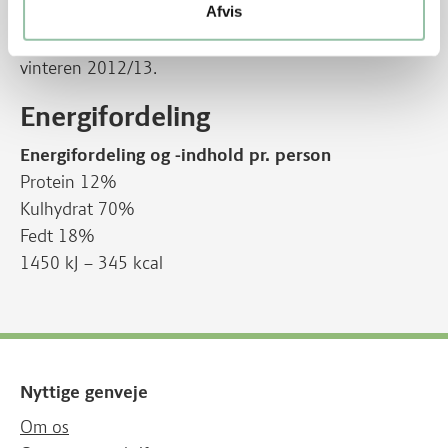
Afvis
Opskriften blev udviklet som led i et
hjemkundskabsforløb, et såkaldt turboforløb, i
vinteren 2012/13.
Energifordeling
Energifordeling og -indhold pr. person
Protein 12%
Kulhydrat 70%
Fedt 18%
1450 kJ – 345 kcal
Nyttige genveje
Om os