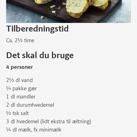
Tilberedningstid
Ca. 2½ time
Det skal du bruge
4 personer
2½ dl vand
¼ pakke gær
1 dl mandler
2 dl durumhvedemel
½ tsk salt
3 dl hvedemel (lidt ekstra til æltning)
¼ dl mælk, fx minimælk