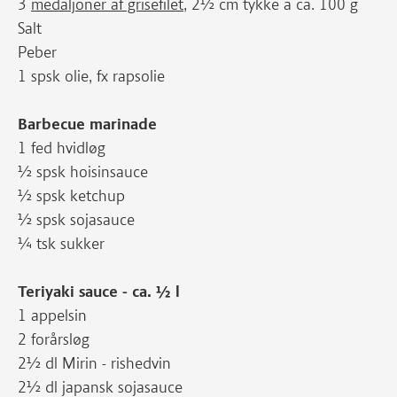
3
medaljoner af grisefilet
, 2½ cm tykke a ca. 100 g
Salt
Peber
1 spsk olie, fx rapsolie
Barbecue marinade
1 fed hvidløg
½ spsk hoisinsauce
½ spsk ketchup
½ spsk sojasauce
¼ tsk sukker
Teriyaki sauce - ca. ½ l
1 appelsin
2 forårsløg
2½ dl Mirin - rishedvin
2½ dl japansk sojasauce