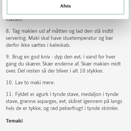
Fugt det øverste stykke tang med vand. Rul nu
Afvis
rullen fast sammen ved hjælp af måtten. Tryk let på
måtten.
Tag makien ud af måtten og lad den stå indtil
servering. Maki skal have stuetemperatur og bør
derfor ikke sættes i køleskab.
Brug en god kniv - dyp den evt. i vand for hver
gang du skærer. Skær enderne af. Skær makien midt
over. Del resten så der bliver i alt 10 stykker.
Lav to maki mere.
Fyldet er agurk i tynde stave, medaljon i tynde
stave, grønne asparges, evt. skåret igennem på langs
hvis de er tykke, og rød peberfrugt i tynde strimler.
Temaki