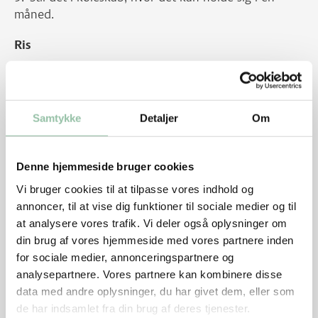
måned.
Ris
Kog risen efter anvisningen på emballagen.
Bland risen med risvineddike, salt og sukker når
Samtykke
Detaljer
Om
den er kogt.
Lad risen køle af til stuetemperatur.
Denne hjemmeside bruger cookies
Maki
Vi bruger cookies til at tilpasse vores indhold og
annoncer, til at vise dig funktioner til sociale medier og til
Læg film omkring bambusmåtten.
at analysere vores trafik. Vi deler også oplysninger om
Læg et stykke noritang på måtten - den blanke
din brug af vores hjemmeside med vores partnere inden
side skal vende nedad.
for sociale medier, annonceringspartnere og
analysepartnere. Vores partnere kan kombinere disse
Læg 150 g af den kogte ris på tangen.
data med andre oplysninger, du har givet dem, eller som
de har indsamlet fra din brug af deres tjenester.
Hold de øverste 4-5 cm fri for ris.