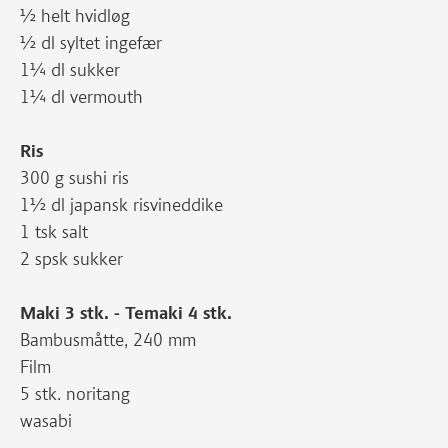
½ helt hvidløg
½ dl syltet ingefær
1¼ dl sukker
1¼ dl vermouth
Ris
300 g sushi ris
1½ dl japansk risvineddike
1 tsk salt
2 spsk sukker
Maki 3 stk. - Temaki 4 stk.
Bambusmåtte, 240 mm
Film
5 stk. noritang
wasabi