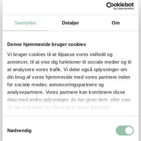
Nu hedder det hakket grisekød. Før hed det hakket
svinekød.
Samtykke
Detaljer
Om
Denne hjemmeside bruger cookies
Vi bruger cookies til at tilpasse vores indhold og
Næringsindhold pr. person (ca. 225 g af retten)
annoncer, til at vise dig funktioner til sociale medier og til
uden mælk:
at analysere vores trafik. Vi deler også oplysninger om
din brug af vores hjemmeside med vores partnere inden
Energi: 1112 kJ (265 kcal)
for sociale medier, annonceringspartnere og
analysepartnere. Vores partnere kan kombinere disse
protein: 8 g
data med andre oplysninger, du har givet dem, eller som
kulhydrat: 36 g
de har indsamlet fra din brug af deres tjenester.
kostfibre: 7 g
Samtykkevalg
Nødvendig
fedt: 9 g