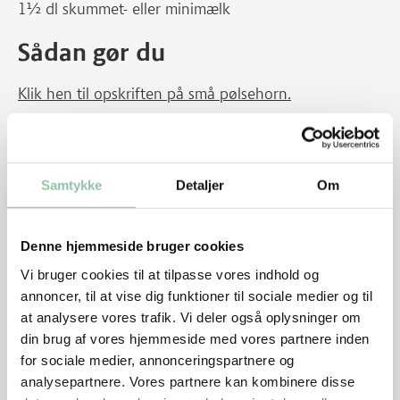
1½ dl skummet- eller minimælk
Sådan gør du
Klik hen til opskriften på små pølsehorn.
Giv sukkerærterne et opkog.
Kom dem derefter i koldt vand. Lad dem dryppe
Samtykke
Detaljer
Om
af. Tør dem evt. i køkkenrulle før de pakkes ind til
madpakken.
Sukkerærterne kan evt. være en rest fra
Denne hjemmeside bruger cookies
aftensmaden.
Vi bruger cookies til at tilpasse vores indhold og
annoncer, til at vise dig funktioner til sociale medier og til
Tips
at analysere vores trafik. Vi deler også oplysninger om
din brug af vores hjemmeside med vores partnere inden
Hvis der ikke serveres mælk - men vand til
for sociale medier, annonceringspartnere og
frokosten, bør barnet i mange tilfælde have lidt
analysepartnere. Vores partnere kan kombinere disse
mere mad for at blive mæt fx ¼ skive rugbrød med