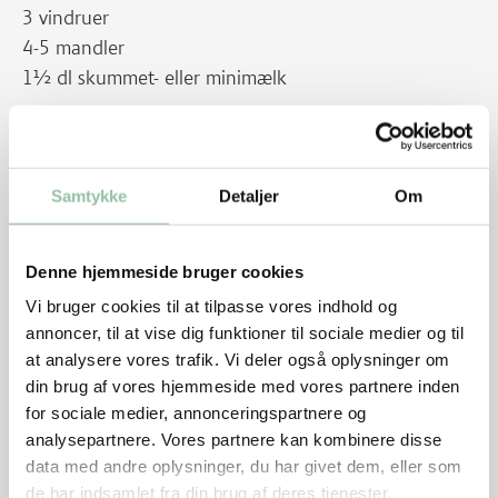
3 vindruer
4-5 mandler
1½ dl skummet- eller minimælk
Sådan gør du
Klik hen til opskriften på Fuldkornspølsehorn
Samtykke
Detaljer
Om
Pak pølsehornet ind i plastfilm.
Denne hjemmeside bruger cookies
Pak de øvrige ting i små plastbokse eller i plastfilm.
Vi bruger cookies til at tilpasse vores indhold og
Pak det hele i en madkasse.
annoncer, til at vise dig funktioner til sociale medier og til
at analysere vores trafik. Vi deler også oplysninger om
Tips
din brug af vores hjemmeside med vores partnere inden
for sociale medier, annonceringspartnere og
Hvis der ikke serveres mælk - men vand til
analysepartnere. Vores partnere kan kombinere disse
frokosten, bør barnet have ¼ skive rugbrød med 1
data med andre oplysninger, du har givet dem, eller som
lille skive ost eller andet pålæg for at blive mæt.
de har indsamlet fra din brug af deres tjenester.