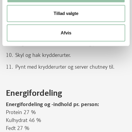
det bruse op.
Tilsæt porrer, kål, kidney bønner og gulerødder og
Tillad valgte
steg videre et par minutter.
Hæld evt. vand fra byggen og vend den i retten.
Afvis
Smag til med sukker, eddike, salt og peber.
Skyl og hak krydderurter.
Pynt med krydderurter og server chutney til.
Energifordeling
Energifordeling og -indhold pr. person:
Protein 27 %
Kulhydrat 46 %
Fedt 27 %