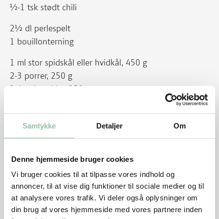
½-1 tsk stødt chili
2½ dl perlespelt
1 bouillonterning
1 ml stor spidskål eller hvidkål, 450 g
2-3 porrer, 250 g
3-4 gulerødder, 250 g
2 tsk olie
2 tsk sukker
Samtykke
Detaljer
Om
200 g kogte kidney bønner
Pynt
Denne hjemmeside bruger cookies
Friske krydderurter fx timian, ramsløg, purløg, persille
Vi bruger cookies til at tilpasse vores indhold og
eller ærtespirer.
annoncer, til at vise dig funktioner til sociale medier og til
at analysere vores trafik. Vi deler også oplysninger om
din brug af vores hjemmeside med vores partnere inden
Tilbehør