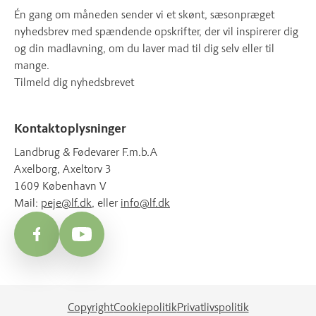
Én gang om måneden sender vi et skønt, sæsonpræget
nyhedsbrev med spændende opskrifter, der vil inspirerer dig
og din madlavning, om du laver mad til dig selv eller til
mange.
Tilmeld dig nyhedsbrevet
Kontaktoplysninger
Landbrug & Fødevarer F.m.b.A
Axelborg, Axeltorv 3
1609 København V
Mail:
peje@lf.dk
, eller
info@lf.dk
Facebook
YouTube
Copyright
Cookiepolitik
Privatlivspolitik