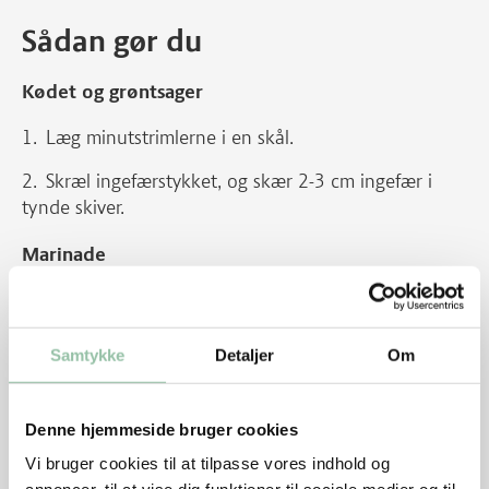
Sådan gør du
Kødet og grøntsager
Læg minutstrimlerne i en skål.
Skræl ingefærstykket, og skær 2-3 cm ingefær i
tynde skiver.
Marinade
Bland marinaden med 1 tsk vand og kom kødet i.
Lad det marinere ca. 20 minutter i køleskab.
Samtykke
Detaljer
Om
Kødet og grøntsager (fortsat)
Denne hjemmeside bruger cookies
Skær hvidløget i helt tynde strimler.
Vi bruger cookies til at tilpasse vores indhold og
Halver forårsløgene på langs, og skær dem i 5 cm