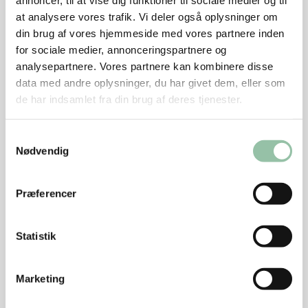
annoncer, til at vise dig funktioner til sociale medier og til
lange stykker på skrå.
at analysere vores trafik. Vi deler også oplysninger om
din brug af vores hjemmeside med vores partnere inden
Skær peberfrugterne i tynde strimler.
for sociale medier, annonceringspartnere og
Varm en wok eller en sauterpande ved kraftig
analysepartnere. Vores partnere kan kombinere disse
varme.
data med andre oplysninger, du har givet dem, eller som
de har indsamlet fra din brug af deres tjenester.
Kom 1 spsk olie i woken og derefter kødet uden
marinade.
Samtykkevalg
Nødvendig
Lad kødet blive brunt før det vendes.
Lad det stege i 1 - 1½ minut.
Præferencer
Tag kødet op på en tallerken og dæk det med
stanniol.
Statistik
Tilsæt marinaden.
Marketing
Kog det godt igennem.