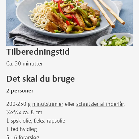
Tilberedningstid
Ca. 30 minutter
Det skal du bruge
2 personer
200-250 g
minutstrimler
eller
schnitzler af inderlår
,
½x½x ca. 8 cm
1 spsk olie, f.eks. rapsolie
1 fed hvidløg
5 - 6 forårsløg