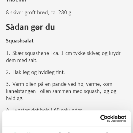
8 skiver groft brød, ca. 280 g
Sådan gør du
Squashsalat
Skær squashene i ca. 1 cm tykke skiver, og krydr
dem med salt.
Hak løg og hvidløg fint.
Varm olien på en pande ved høj varme, kom
kanelstangen i olien sammen med squash, løg og
hvidløg.
Lynsteg det hele i 60 sekunder.
Krydr med salt og peber, og lad det køle til
stuetemperatur.