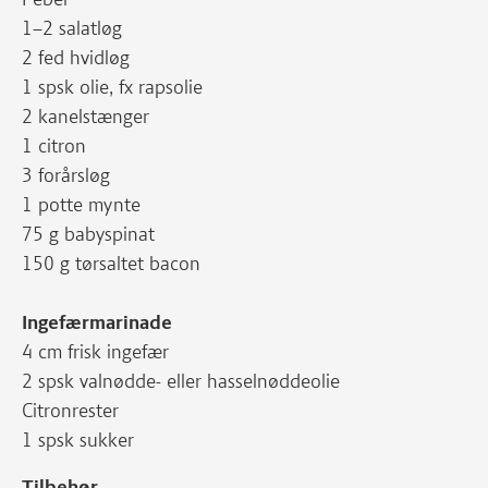
1–2 salatløg
2 fed hvidløg
1 spsk olie, fx rapsolie
2 kanelstænger
1 citron
3 forårsløg
1 potte mynte
75 g babyspinat
150 g tørsaltet bacon
Ingefærmarinade
4 cm frisk ingefær
2 spsk valnødde- eller hasselnøddeolie
Citronrester
1 spsk sukker
Tilbehør