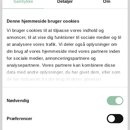
Samtykke
Detaljer
Om
Skær skrællen af citronen med en skarp kniv, så du
kommer ind til citronkødet.
Denne hjemmeside bruger cookies
Skær mellem lamellerne over en skål, så saften
Vi bruger cookies til at tilpasse vores indhold og
opsamles.
annoncer, til at vise dig funktioner til sociale medier og til
at analysere vores trafik. Vi deler også oplysninger om
Skær citronfileterne fri en og en, og skær så hver
din brug af vores hjemmeside med vores partnere inden
citronfilet ud i små tern.
for sociale medier, annonceringspartnere og
Gem hinder og saft til marinaden.
analysepartnere. Vores partnere kan kombinere disse
data med andre oplysninger, du har givet dem, eller som
Skær forårsløgene i tynde skiver.
de har indsamlet fra din brug af deres tjenester.
Skyl og slyng 1 håndfuld mynteblade og spinat
tørre i en salatslynge eller et viskestykke.
Samtykkevalg
Nødvendig
Fjern sværen på bacon og skær bacon i stykker
på 1 x 1 cm.
Præferencer
Steg dem sprøde på en pande.