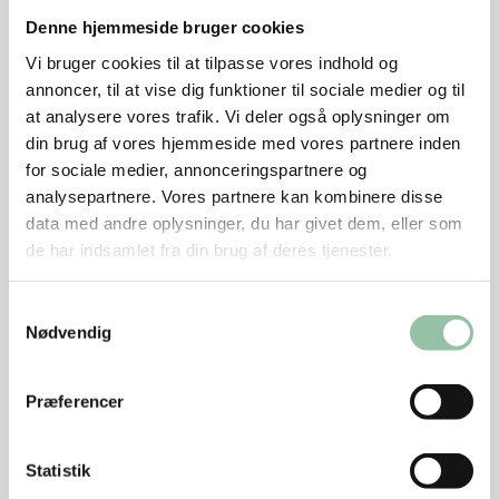
Skær porre i meget tynde skrå skiver.
Denne hjemmeside bruger cookies
Vi bruger cookies til at tilpasse vores indhold og
Skær ærter i skrå skiver. Skær chilien igennem på
annoncer, til at vise dig funktioner til sociale medier og til
langs, fjern kerner og mellemvægge og hak chilien
at analysere vores trafik. Vi deler også oplysninger om
fint.
din brug af vores hjemmeside med vores partnere inden
Rør dressingen sammen og smag den til med salt
for sociale medier, annonceringspartnere og
og peber.
analysepartnere. Vores partnere kan kombinere disse
data med andre oplysninger, du har givet dem, eller som
Anretning
de har indsamlet fra din brug af deres tjenester.
Vend nudler, wokstrimler og grøntsager sammen
Samtykkevalg
og hæld dressingen over sammen med
Nødvendig
korianderblade.
Tips
Præferencer
Salaten kan serveres lun eller kold. Den er også
velegnet til at tage med til frokost.
Statistik