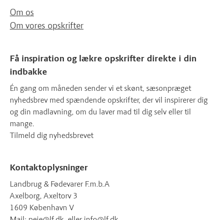
Om os
Om vores opskrifter
Få inspiration og lækre opskrifter direkte i din
indbakke
Én gang om måneden sender vi et skønt, sæsonpræget
nyhedsbrev med spændende opskrifter, der vil inspirerer dig
og din madlavning, om du laver mad til dig selv eller til
mange.
Tilmeld dig nyhedsbrevet
Kontaktoplysninger
Landbrug & Fødevarer F.m.b.A
Axelborg, Axeltorv 3
1609 København V
Mail:
peje@lf.dk
, eller
info@lf.dk