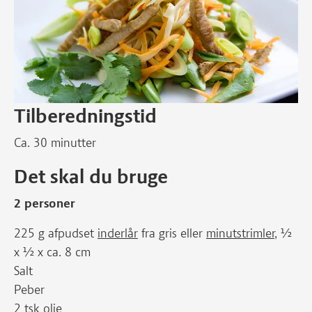
Tilberedningstid
Ca. 30 minutter
Det skal du bruge
2 personer
225 g afpudset
inderlår
fra gris eller
minutstrimler
, ½
x ½ x ca. 8 cm
Salt
Peber
2 tsk olie