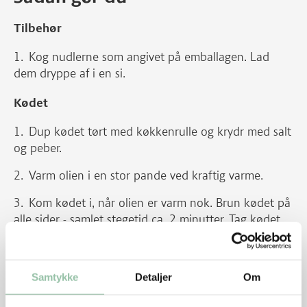
Tilbehør
Kog nudlerne som angivet på emballagen. Lad
dem dryppe af i en si.
Kødet
Dup kødet tørt med køkkenrulle og krydr med salt
og peber.
Varm olien i en stor pande ved kraftig varme.
Kom kødet i, når olien er varm nok. Brun kødet på
alle sider - samlet stegetid ca. 2 minutter. Tag kødet
op på en tallerken. Dryp oystersauce over kødet.
Grøntsager
Samtykke
Detaljer
Om
Riv gulerødder.