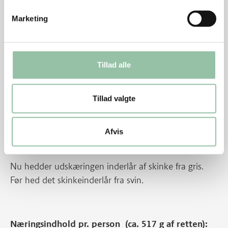
Hakket grisekød kan bruges i stedet for
Marketing
minutstrimler.
En rest stegt kød kan skæres i tynde strimler og
vendes i oystersauce og bruges i salaten i stedet
for minutstrimler.
Tillad alle
Oystersauce fås på flaske i velassorterede
supermarkeder - står i nærheden af sojasauce.
Tillad valgte
Grøntsagerne kan varieres efter smag og sæson.
Afvis
Energifordeling
Nu hedder udskæringen inderlår af skinke fra gris.
Før hed det skinkeinderlår fra svin.
Næringsindhold pr. person (ca. 517 g af retten):