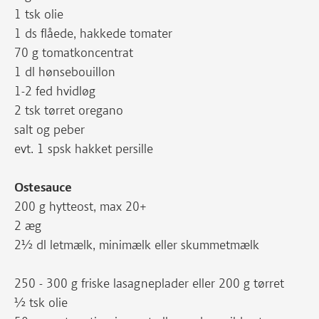
1 tsk olie
1 ds flåede, hakkede tomater
70 g tomatkoncentrat
1 dl hønsebouillon
1-2 fed hvidløg
2 tsk tørret oregano
salt og peber
evt. 1 spsk hakket persille
Ostesauce
200 g hytteost, max 20+
2 æg
2½ dl letmælk, minimælk eller skummetmælk
250 - 300 g friske lasagneplader eller 200 g tørret
½ tsk olie