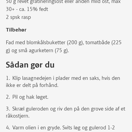
50 g revet gratineringsost eller anden mild ost, max
30+ - ca. 15% fedt
2 spsk rasp
Tilbehør
Fad med blomkålsbuketter (200 g), tomatbåde (225
g) og små agurketern (75 g).
Sådan gør du
Klip lasagnedejen i plader med en saks, hvis den
ikke er delt på forhånd.
Pil og hak løget.
Skræl guleroden og riv den på den grove side af et
råkostjern.
Varm olien i en gryde. Svits løg og gulerod 1-2