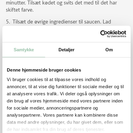
minutter. Tilsæt kødet og svits det med til det har
skiftet farve.
Tilsæt de øvrige ingredienser til saucen. Lad
saucen småkoge ca. 20 minutter uden låg. Smag til.
Tænd ovnen på 200 grader.
Samtykke
Detaljer
Om
Kom hytteost, æg og mælk i en skål og rør det
sammen.
Denne hjemmeside bruger cookies
Smør et lasagnefad eller en bradepande (ca. 20 cm
x 30 cm) med olie. Læg plader i bunden Derefter et
Vi bruger cookies til at tilpasse vores indhold og
lag kødsauce. Så et lag ostesauce. Gentag dette to
annoncer, til at vise dig funktioner til sociale medier og til
gange mere. Slut med ostesauce.
at analysere vores trafik. Vi deler også oplysninger om
din brug af vores hjemmeside med vores partnere inden
Drys gratineringsost og rasp over.
for sociale medier, annonceringspartnere og
analysepartnere. Vores partnere kan kombinere disse
Stil lasagnen i ovnen i ca. 35 minutter.
data med andre oplysninger, du har givet dem, eller som
Energifordeling
de har indsamlet fra din brug af deres tjenester.