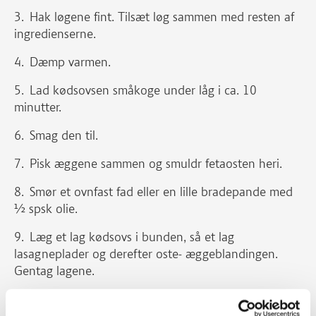
Hak løgene fint. Tilsæt løg sammen med resten af
ingredienserne.
Dæmp varmen.
Lad kødsovsen småkoge under låg i ca. 10
minutter.
Smag den til.
Pisk æggene sammen og smuldr fetaosten heri.
Smør et ovnfast fad eller en lille bradepande med
½ spsk olie.
Læg et lag kødsovs i bunden, så et lag
lasagneplader og derefter oste- æggeblandingen.
Gentag lagene.
Slut af med oste-æggeblandingen. Drys med
revet ost.