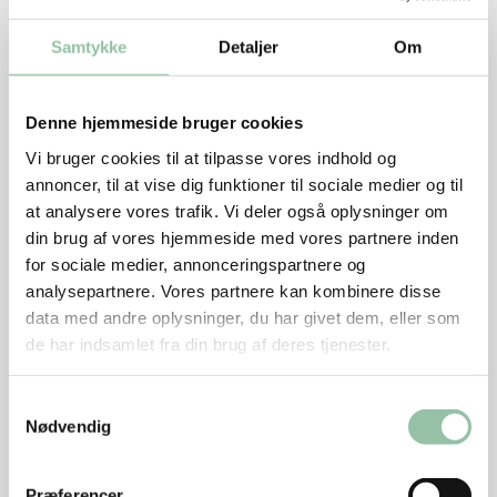
Samtykke
Detaljer
Om
Sæt fadet på en rist midt i en kold ovn.
Tænd ovnen på 200 grader og bag lasagnen i ca.
Denne hjemmeside bruger cookies
30 minutter til den er gylden.
Vi bruger cookies til at tilpasse vores indhold og
annoncer, til at vise dig funktioner til sociale medier og til
at analysere vores trafik. Vi deler også oplysninger om
Tips
din brug af vores hjemmeside med vores partnere inden
for sociale medier, annonceringspartnere og
Dæk lasagnepladerne helt med kødsovsen, da de
analysepartnere. Vores partnere kan kombinere disse
ellers kan blive lidt tørre. Brug evt. andre typer
data med andre oplysninger, du har givet dem, eller som
pasta, fx sløjfer.
de har indsamlet fra din brug af deres tjenester.
Energifordeling
Samtykkevalg
Nødvendig
Nu hedder det hakket grisekød. Før hed det hakket
svinekød.
Præferencer