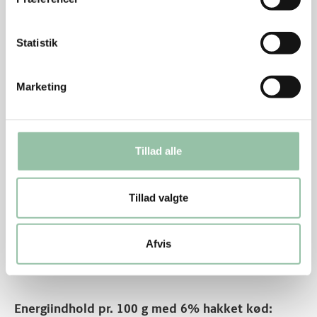
Statistik
Næringsindhold pr. person (ca. 530 g af retten)
med 6% hakket kød:
Marketing
Energi: 2621 kJ (624 kcal)
protein: 50 g
Tillad alle
kulhydrat: 39 g
kostfibre: 8 g
Tillad valgte
fedt: 28 g
Afvis
Energiindhold pr. 100 g med 6% hakket kød: