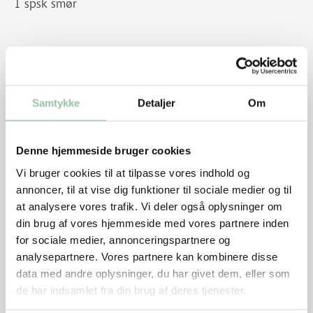
1 spsk smør
Sådan gør du
Dup kødet tørt med køkkenrulle, krydr med salt og
Samtykke
Detaljer
Om
peber.
Skyl og skræl rødbeder og skær dem i grove stykker.
Denne hjemmeside bruger cookies
Pil løg og skær dem i kvarte.
Vi bruger cookies til at tilpasse vores indhold og
Flæk blommer og fjern stenene.
annoncer, til at vise dig funktioner til sociale medier og til
at analysere vores trafik. Vi deler også oplysninger om
Varm olie i en gryde ved god varme. Brun kødet godt
din brug af vores hjemmeside med vores partnere inden
på begge sider 5-8 minutter i alt.
for sociale medier, annonceringspartnere og
analysepartnere. Vores partnere kan kombinere disse
data med andre oplysninger, du har givet dem, eller som
Tag kødet op og læg det i et ovnfast fad med låg evt.
de har indsamlet fra din brug af deres tjenester.
en stegeso eller læg stanniol tæt om fadet.