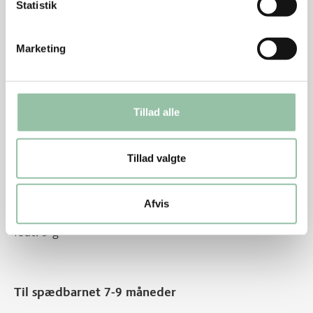
Statistik
fedt: 21 g
Marketing
Næringsindhold pr. 100 g:
Energi: 409 kJ (91 kcal)
Tillad alle
protein: 6 g
Tillad valgte
kulhydrat: 10 g
kostfibre: 2 g
Afvis
fedt: 3 g
Til spædbarnet 7-9 måneder