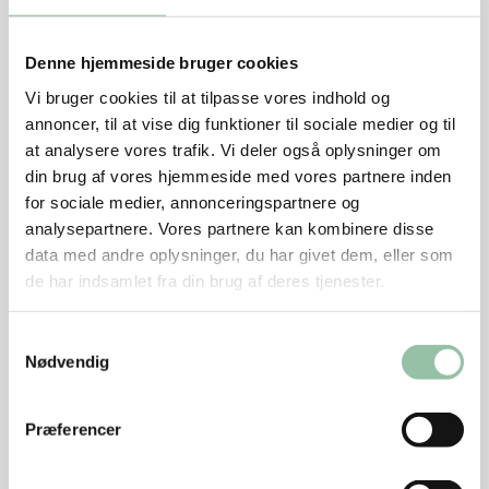
Tern af skinke eller bov kan bruges i stedet for
tern af nakke.
Denne hjemmeside bruger cookies
Vi bruger cookies til at tilpasse vores indhold og
Energifordeling
annoncer, til at vise dig funktioner til sociale medier og til
at analysere vores trafik. Vi deler også oplysninger om
Nu hedder udskæringen nakkefilet fra gris. Før hed
din brug af vores hjemmeside med vores partnere inden
udskæringen nakkefilet fra svin.
for sociale medier, annonceringspartnere og
analysepartnere. Vores partnere kan kombinere disse
data med andre oplysninger, du har givet dem, eller som
de har indsamlet fra din brug af deres tjenester.
Næringsindhold per voksen (ca. 650 g af retten):
Energi: 2666 kJ (635 kcal)
Samtykkevalg
Nødvendig
protein: 37 g
kulhydrat: 67 g
Præferencer
kostfibre: 15 g