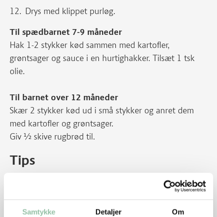
Drys med klippet purløg.
Til spædbarnet 7-9 måneder
Hak 1-2 stykker kød sammen med kartofler,
grøntsager og sauce i en hurtighakker. Tilsæt 1 tsk
olie.
Til barnet over 12 måneder
Skær 2 stykker kød ud i små stykker og anret dem
med kartofler og grøntsager.
Giv ½ skive rugbrød til.
Tips
Brug en kartoffelmoser eller purépresser til at
mose kartofler og grøntsager med.
Samtykke
Detaljer
Om
Nakkekoteletter kan bruges i stedet for nakkefilet.