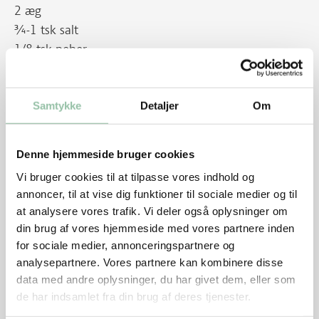
2 æg
¾-1 tsk salt
1/8 tsk peber
1 dl olie
1 ½ dl minimælk
evt. ½ tsk stødt allehånde
Samtykke
Detaljer
Om
evt. ¼ tsk stødt nellike
4 forme a 2,5 dl
Denne hjemmeside bruger cookies
½ spsk olie
Vi bruger cookies til at tilpasse vores indhold og
Tilbehør
annoncer, til at vise dig funktioner til sociale medier og til
at analysere vores trafik. Vi deler også oplysninger om
Ca. 10 hele skiver rugbrød, ca. 500 g eller andre
din brug af vores hjemmeside med vores partnere inden
grove brødtyper.
for sociale medier, annonceringspartnere og
Agurk i skiver
analysepartnere. Vores partnere kan kombinere disse
data med andre oplysninger, du har givet dem, eller som
Sådan gør du
de har indsamlet fra din brug af deres tjenester.