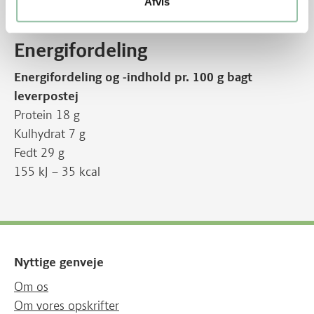
Afvis
De rå leverpostej kan fryses i max 3 måneder.
Energifordeling
Energifordeling og -indhold pr. 100 g bagt
leverpostej
Protein 18 g
Kulhydrat 7 g
Fedt 29 g
155 kJ – 35 kcal
Nyttige genveje
Om os
Om vores opskrifter