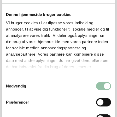
Gem evt. kødet på køl (se mere under tips).
Denne hjemmeside bruger cookies
Tag kødet ud af posen og dup det HELT tørt (brug
Vi bruger cookies til at tilpasse vores indhold og
køkkenrulle eller et rent viskestykke). Pensl lidt
annoncer, til at vise dig funktioner til sociale medier og til
madolie på skindet.
at analysere vores trafik. Vi deler også oplysninger om
din brug af vores hjemmeside med vores partnere inden
Grill
for sociale medier, annonceringspartnere og
Læg evt. en grillbakke på risten.
analysepartnere. Vores partnere kan kombinere disse
data med andre oplysninger, du har givet dem, eller som
Opvarm grillen til høj varme (220 grader) og lad
de har indsamlet fra din brug af deres tjenester.
risten blive gennemvarm. Hvis du har en sizzle zone
på grillen, så brug den (men pas på, for det går
Samtykkevalg
virkeligt stærk: Hæv risten hvis muligt eller brug
Nødvendig
middelhøj varmeindstilling).
Grill kødet 2-3 minutter ialt, vend halvvejs.
Præferencer
Server