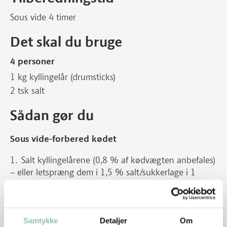
Sous vide 4 timer
Det skal du bruge
4 personer
1 kg kyllingelår (drumsticks)
2 tsk salt
Sådan gør du
Sous vide-forbered kødet
Salt kyllingelårene (0,8 % af kødvægten anbefales)
– eller letspræng dem i 1,5 % salt/sukkerlage i 1
døgn, så kødet bliver mere saftigt og mørt.
Pak i vakuumpose så de ligger i eet lag.
Samtykke
Detaljer
Om
Tilbered efter ønske (her er brugt 63 grader/4:00).