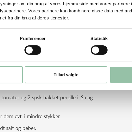
oplysninger om din brug af vores hjemmeside med vores partnere i
ysepartnere. Vores partnere kan kombinere disse data med andr
 da der en stor flad sten i midten. Skær
et fra din brug af deres tjenester.
 på langs, fjern kernerne med en teske og
Præferencer
Statistik
r. Bland det hele.
ing og evt. salt og peber.
Tillad valgte
lon over. Læg stanniol eller låg over og
en.
 tomater og 2 spsk hakket persille i. Smag
 dem evt. i mindre stykker.
dt salt og peber.