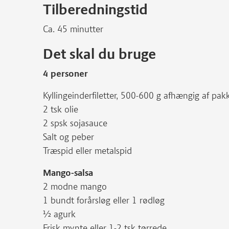
Tilberedningstid
Ca. 45 minutter
Det skal du bruge
4 personer
Kyllingeinderfiletter, 500-600 g afhængig af pak
2 tsk olie
2 spsk sojasauce
Salt og peber
Træspid eller metalspid
Mango-salsa
2 modne mango
1 bundt forårsløg eller 1 rødløg
½ agurk
Frisk mynte eller 1-2 tsk tørrede