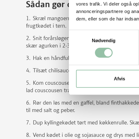
Sådan gør du
vores trafik. Vi deler også 
annonceringspartnere og anal
Skræl mangoerne. Skær skiver fra begge sider,
dem, eller som de har indsaml
frugtkødet i tern.
Samtykkevalg
Snit forårsløgene fint. Skær agurken igennem
Nødvendig
skær agurken i 2-3 mm tynde skiver.
Hak en håndfuld mynteblade. Riv 2 tsk ingefæ
Tilsæt chilisauce og 2 spsk limesaft samt honn
Afvis
Kom couscousen i en skål, hæld kogende bouil
lad couscousen trække til den har opsuget væd
Rør den løs med en gaffel, bland finthakkede
til med salt og peber.
Dup kyllingekødet tørt med køkkenrulle. Skær
Vend kødet i olie og sojasauce og drys med li