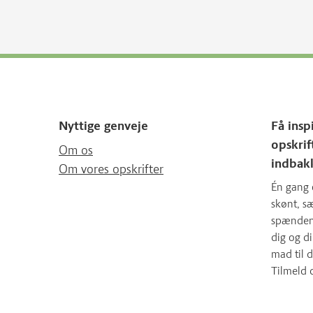
Nyttige genveje
Få insp
opskrif
Om os
indbak
Om vores opskrifter
Én gang 
skønt, 
spændende
dig og d
mad til d
Tilmeld 