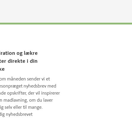
iration og lækre
ter direkte i din
ke
om måneden sender vi et
sæsonpræget nyhedsbrev med
 opskrifter, der vil inspirerer
in madlavning, om du laver
ig selv eller til mange.
dig nyhedsbrevet