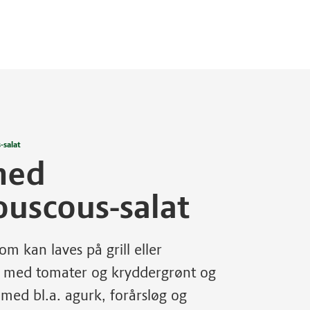
-salat
med
ouscous-salat
om kan laves på grill eller
at med tomater og kryddergrønt og
med bl.a. agurk, forårsløg og