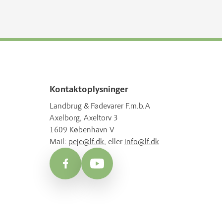
Kontaktoplysninger
Landbrug & Fødevarer F.m.b.A
Axelborg, Axeltorv 3
1609 København V
Mail:
peje@lf.dk
, eller
info@lf.dk
Facebook
YouTube