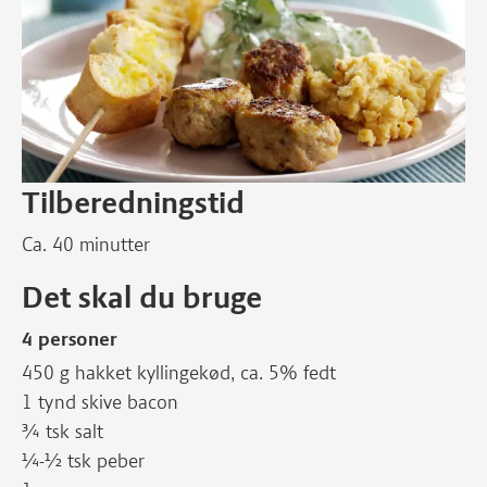
Tilberedningstid
Ca. 40 minutter
Det skal du bruge
4 personer
450 g hakket kyllingekød, ca. 5% fedt
1 tynd skive bacon
¾ tsk salt
¼-½ tsk peber