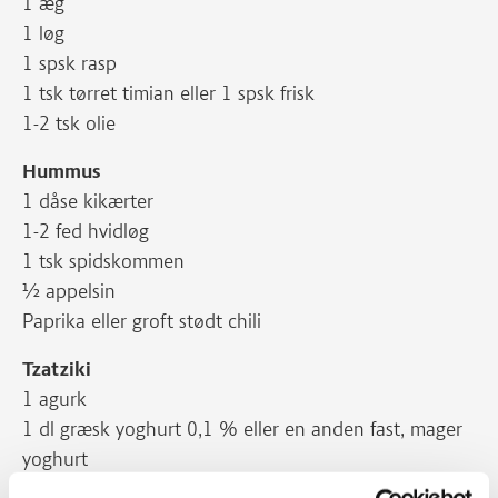
1 æg
1 løg
1 spsk rasp
1 tsk tørret timian eller 1 spsk frisk
1-2 tsk olie
Hummus
1 dåse kikærter
1-2 fed hvidløg
1 tsk spidskommen
½ appelsin
Paprika eller groft stødt chili
Tzatziki
1 agurk
1 dl græsk yoghurt 0,1 % eller en anden fast, mager
yoghurt
1 fed hvidløg