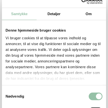
1 bundt dild
Samtykke
Detaljer
Om
Tilbehør
350 g brød fx en type italiensk brød
1-2 tsk olie
Denne hjemmeside bruger cookies
Vi bruger cookies til at tilpasse vores indhold og
Sådan gør du
annoncer, til at vise dig funktioner til sociale medier og til
at analysere vores trafik. Vi deler også oplysninger om
Rør kyllingekødet med finthakket bacon, salt, peber,
din brug af vores hjemmeside med vores partnere inden
æg og finthakket eller revet løg samt rasp og timian
for sociale medier, annonceringspartnere og
til en sammenhængende og fast fars.
analysepartnere. Vores partnere kan kombinere disse
data med andre oplysninger, du har givet dem, eller som
Form 16 frikadeller med en barneske.
de har indsamlet fra din brug af deres tjenester.
Varm olien på en pande ved god varme. Læg
Samtykkevalg
frikadellerne på panden. Brun dem 2 minutter på
Nødvendig
hver side. Skru ned til middel varme og steg
frikadellerne 3-4 minutter på hver side til de er