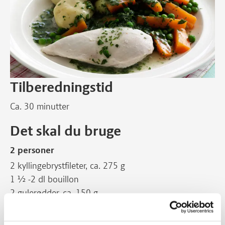
Tilberedningstid
Ca. 30 minutter
Det skal du bruge
2 personer
2 kyllingebrystfileter, ca. 275 g
1 ½ -2 dl bouillon
2 gulerødder, ca. 150 g
Lys saucejævner
Salt og peber