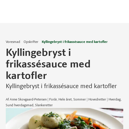
Voresmad
Opskrifter
Kyllingebryst i frikassésauce med kartofler
Kyllingebryst i
frikassésauce med
kartofler
Kyllingebryst i frikassésauce med kartofler
Af Anne Skovgaard-Petersen | Forår, Hele året, Sommer | Hovedretter | Hverdag,
Sund hverdagsmad, Slankeretter