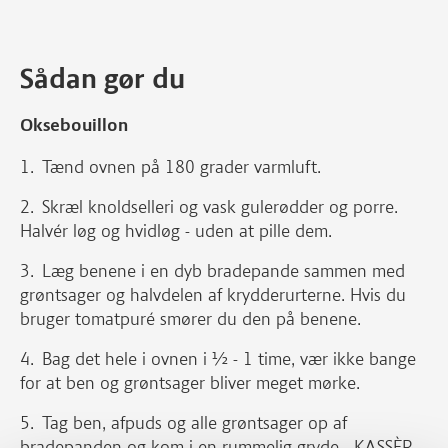
Sådan gør du
Oksebouillon
Tænd ovnen på 180 grader varmluft.
Skræl knoldselleri og vask gulerødder og porre.
Halvér løg og hvidløg - uden at pille dem.
Læg benene i en dyb bradepande sammen med
grøntsager og halvdelen af krydderurterne. Hvis du
bruger tomatpuré smører du den på benene.
Bag det hele i ovnen i ½ - 1 time, vær ikke bange
for at ben og grøntsager bliver meget mørke.
Tag ben, afpuds og alle grøntsager op af
bradepanden og kom i en rummelig gryde - KASSÈR