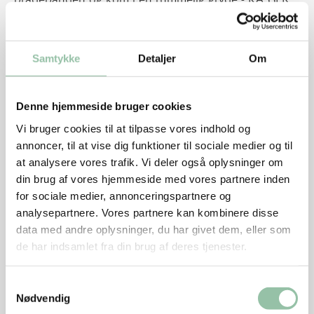
fedtstoffet fra bradepanden, det skal IKKE med i
gryden.
Samtykke
Detaljer
Om
Dæk ben og grøntsager med vand og tilsæt resten
af de friske krydderurter og laurbærblade.
Kog op fjern skum fra overfladen med en ske. Der
Denne hjemmeside bruger cookies
kommer mest skum i starten, så fjern det af flere
Vi bruger cookies til at tilpasse vores indhold og
omgange til der ikke kommer mere skum på
annoncer, til at vise dig funktioner til sociale medier og til
overfladen.
at analysere vores trafik. Vi deler også oplysninger om
din brug af vores hjemmeside med vores partnere inden
Lad bouillonen simre i 8-10 timer og gerne mere.
for sociale medier, annonceringspartnere og
Spæd hele tiden til med mere vand, hvis det koger
analysepartnere. Vores partnere kan kombinere disse
væk, lad evt. bouillonen simre med låget på skrå.
data med andre oplysninger, du har givet dem, eller som
Si bouillonen gennem en finmasket sigte, gerne to
de har indsamlet fra din brug af deres tjenester.
til tre gange. Kassér ben og grøntsager.
Samtykkevalg
Lad bouillonen koge ned, til der er ca. halvdelen
Nødvendig
tilbage.