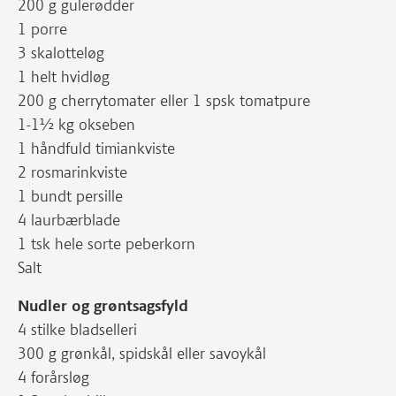
200 g gulerødder
1 porre
3 skalotteløg
1 helt hvidløg
200 g cherrytomater eller 1 spsk tomatpure
1-1½ kg okseben
1 håndfuld timiankviste
2 rosmarinkviste
1 bundt persille
4 laurbærblade
1 tsk hele sorte peberkorn
Salt
Nudler og grøntsagsfyld
4 stilke bladselleri
300 g grønkål, spidskål eller savoykål
4 forårsløg