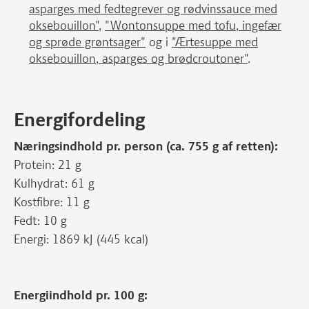
asparges med fedtegrever og rødvinssauce med
oksebouillon"
,
"Wontonsuppe med tofu, ingefær
og sprøde grøntsager"
og i
"Ærtesuppe med
oksebouillon, asparges og brødcroutoner"
.
Energifordeling
Næringsindhold pr. person (ca. 755 g af retten):
Protein: 21 g
Kulhydrat: 61 g
Kostfibre: 11 g
Fedt: 10 g
Energi: 1869 kJ (445 kcal)
Energiindhold pr. 100 g: