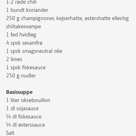
1-2 røde chili
1 bundt koriander
250 g champignoner, kejserhatte, østershatte eller/og
shiitakesvampe
1 fed hvidløg
4 spsk sesamfrø
1 spsk smagsneutral olie
2 limes
1 spsk fiskesauce
250 g nudler
Basissuppe
1 liter oksebouillon
1 dl sojasauce
½ dl fiskesauce
½ dl østerssauce
Salt