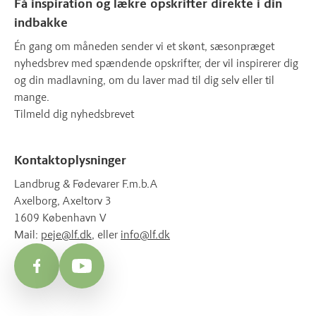
Få inspiration og lækre opskrifter direkte i din
indbakke
Én gang om måneden sender vi et skønt, sæsonpræget
nyhedsbrev med spændende opskrifter, der vil inspirerer dig
og din madlavning, om du laver mad til dig selv eller til
mange.
Tilmeld dig nyhedsbrevet
Kontaktoplysninger
Landbrug & Fødevarer F.m.b.A
Axelborg, Axeltorv 3
1609 København V
Mail:
peje@lf.dk
, eller
info@lf.dk
Facebook
YouTube