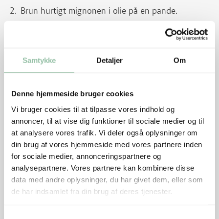
Brun hurtigt mignonen i olie på en pande.
Læg kødet i et ovnfast fad og krydr med
finthakket basilikum og revet citronskal.
Samtykke
Detaljer
Om
Sæt kødet i en kold ovn.
Tænd ovnen på 160 grader og steg 30-40
minutter til centrumtemperaturen er 65 grader.
Denne hjemmeside bruger cookies
Vi bruger cookies til at tilpasse vores indhold og
Tag kødet ud af ovnen.
annoncer, til at vise dig funktioner til sociale medier og til
Skær kødet i skiver.
at analysere vores trafik. Vi deler også oplysninger om
din brug af vores hjemmeside med vores partnere inden
Bagte tomater
for sociale medier, annonceringspartnere og
analysepartnere. Vores partnere kan kombinere disse
Halver tomaterne og stil dem i et ovnfast fad med
data med andre oplysninger, du har givet dem, eller som
snitfladen opad.
de har indsamlet fra din brug af deres tjenester.
Krydr med fint
Samtykkevalg