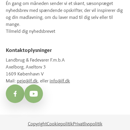
Én gang om måneden sender vi et skønt, sæsonpræget
nyhedsbrev med spændende opskrifter, der vil inspirerer dig
og din madlavning, om du laver mad til dig selv eller til
mange.
Tilmeld dig nyhedsbrevet
Kontaktoplysninger
Landbrug & Fødevarer F.m.b.A
Axelborg, Axeltorv 3
1609 København V
Mail:
peje@lf.dk
, eller
info@lf.dk
Facebook
YouTube
Copyright
Cookiepolitik
Privatlivspolitik