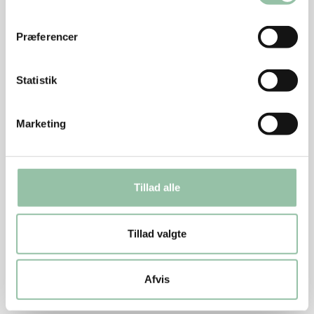
svinekød.
Præferencer
Statistik
Næringsindhold pr. person (ca. 575 g af retten)
med 6 % fedt i det hakkede kød:
Marketing
Energi: 2652 kJ (631 kcal)
protein: 45 g
Tillad alle
kulhydrat: 56 g
kostfibre: 10 g
Tillad valgte
fedt: 23 g
Afvis