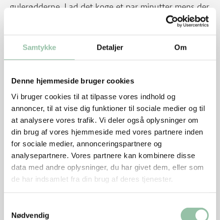
gulerødderne. Lad det koge et par minutter mens der
røres.
Tilsæt ærter og varm igennem.
Samtykke
Detaljer
Om
Skyl og hak persille, kom den i saucen. Smag til
med salt og peber.
Denne hjemmeside bruger cookies
Tips
Vi bruger cookies til at tilpasse vores indhold og
annoncer, til at vise dig funktioner til sociale medier og til
I Jylland hedder det karbonader og på Sjælland
at analysere vores trafik. Vi deler også oplysninger om
krebinetter.
din brug af vores hjemmeside med vores partnere inden
for sociale medier, annonceringspartnere og
Her er opskriften med halvt kalvekød, halvt kød
analysepartnere. Vores partnere kan kombinere disse
fra gris, men rent kalvekød eller kød fra gris er
data med andre oplysninger, du har givet dem, eller som
også en mulighed.
de har indsamlet fra din brug af deres tjenester.
Energifordeling
Samtykkevalg
Nødvendig
Nu hedder det hakket grisekød. Før hed det hakket