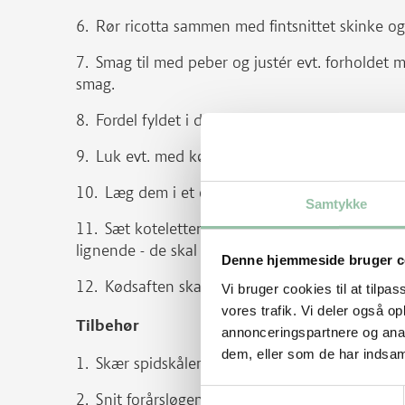
Rør ricotta sammen med fintsnittet skinke o
Smag til med peber og justér evt. forholdet 
smag.
Fordel fyldet i de fire koteletter, evt. med en
Luk evt. med kødnåle.
Læg dem i et ovnfast fad.
Samtykke
Sæt koteletterne i ovnen - de skal have 14-
lignende - de skal være lige netop gennemstegt
Denne hjemmeside bruger c
Kødsaften skal være klar.
Vi bruger cookies til at tilpas
vores trafik. Vi deler også 
Tilbehør
annonceringspartnere og anal
dem, eller som de har indsaml
Skær spidskålen i kvarte, fjern stokken og sk
Samtykkevalg
Snit forårsløgene lidt på skrå.