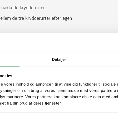
g hakkede krydderurter.
mellem de tre krydderurter efter egen
 sprøjtepose.
Detaljer
16 minutter; check med en kødnål eller
e.
ookies
se vores indhold og annoncer, til at vise dig funktioner til sociale
oplysninger om din brug af vores hjemmeside med vores partnere i
ysepartnere. Vores partnere kan kombinere disse data med andr
et fra din brug af deres tjenester.
ær kålen groft ud.