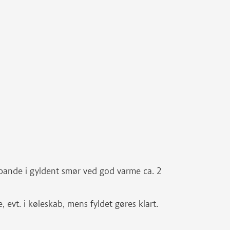
.
pande i gyldent smør ved god varme ca. 2
 evt. i køleskab, mens fyldet gøres klart.