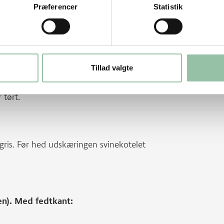
Præferencer
Statistik
tter.
Tillad valgte
kålen og smag til med salt og peber.
 tørt.
gris. Før hed udskæringen svinekotelet
ten). Med fedtkant: