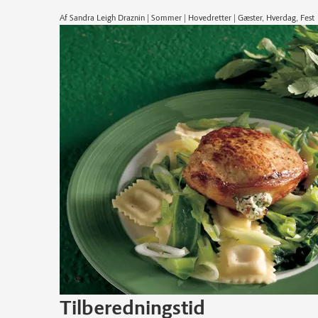
Af Sandra Leigh Draznin | Sommer | Hovedretter | Gæster, Hverdag, Fest
Tilberedningstid