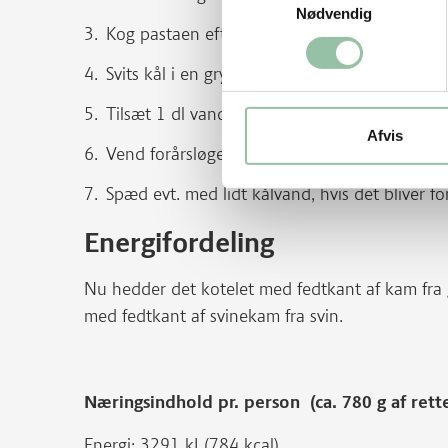
Nødvendig
Kog pastaen efter pakkens anvisning.
Svits kål i en gryde med smør.
Tilsæt 1 dl vand og lad det dampe ca. 5 minu
Afvis
Vend forårsløgene og den afdryppede pasta i 
Spæd evt. med lidt kålvand, hvis det bliver for
Energifordeling
Nu hedder det kotelet med fedtkant af kam fra 
med fedtkant af svinekam fra svin.
Næringsindhold pr. person (ca. 780 g af ret
Energi: 3291 kJ (784 kcal)