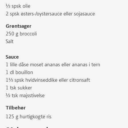
½ spsk olie
2 spsk østers-/oystersauce eller sojasauce
Grøntsager
250 g broccoli
Salt
Sauce
1 lille dåse moset ananas eller ananas i tern
1 dl bouillon
1½ spsk hvidvinseddike eller citronsaft
1 tsk sukker
½ tsk majsstivelse
Tilbehør
125 g hurtigkogte ris