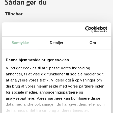
Sådan gør du
Tilbehør
Kog risene.
Grisekoteletter
Samtykke
Detaljer
Om
Dup koteletterne tørre med køkkenrulle og krydr
med salt og peber.
Denne hjemmeside bruger cookies
Lad olien blive varm på en pande ved god varme
og brun koteletterne ca. 1 minut på hver side.
Vi bruger cookies til at tilpasse vores indhold og
annoncer, til at vise dig funktioner til sociale medier og til
Hæld oystersaucen over.
at analysere vores trafik. Vi deler også oplysninger om
din brug af vores hjemmeside med vores partnere inden
Skru ned til middel varme og steg dem færdige, ca.
for sociale medier, annonceringspartnere og
3 minutter på hver side. Tag kødet af panden.
analysepartnere. Vores partnere kan kombinere disse
Skær fedtkanten fra koteletterne.
data med andre oplysninger, du har givet dem, eller som
de har indsamlet fra din brug af deres tjenester.