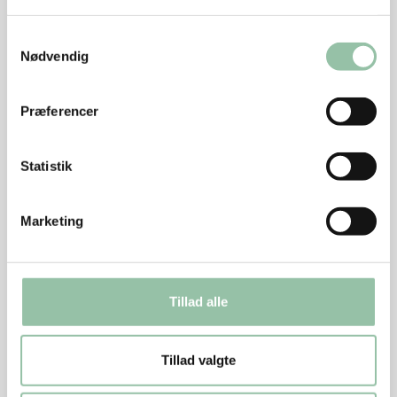
Grøntsager
Samtykkevalg
Del broccolien i små buketter.
Nødvendig
Kog dem 3-4 minutter i letsaltet vand og hæld
dem i en si.
Præferencer
Sauce
Statistik
Tag 1 dl saft fra ananasmosen.
Hæld ananassaft, bouillon, hvidvinseddike, sukker
Marketing
og majsstivelse i en gryde.
Pisk det sammen og kog det igennem.
Tillad alle
Smag til med salt, peber og evt. lidt østerssauce.
Kom evt. ananasmosen i en skål og servér den til
retten.
Tillad valgte