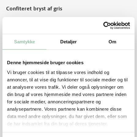
Confiteret bryst af gris
1. Bland salt og vand sammen, indtil saltet er helt
opløst. Placer kødet i saltlagen, og lad det gerne stå
natten over.
Samtykke
Detaljer
Om
2. Dagen efter tages brystet ud af saltlagen og
dækkes med olien og krydderierne.
3. Placer i ovnen ved 160 grader i 3 timer.
Denne hjemmeside bruger cookies
4. Fjern brystet fra olien, og sæt kødet på køl (gem
Vi bruger cookies til at tilpasse vores indhold og
olien).
annoncer, til at vise dig funktioner til sociale medier og til
at analysere vores trafik. Vi deler også oplysninger om
5. Inden serveringen steger man brystet af på en
din brug af vores hjemmeside med vores partnere inden
varm pande med lidt af olien, så det bliver sprødt og
for sociale medier, annonceringspartnere og
gyldent på alle sider.
analysepartnere. Vores partnere kan kombinere disse
data med andre oplysninger, du har givet dem, eller som
de har indsamlet fra din brug af deres tjenester.
Kotelet