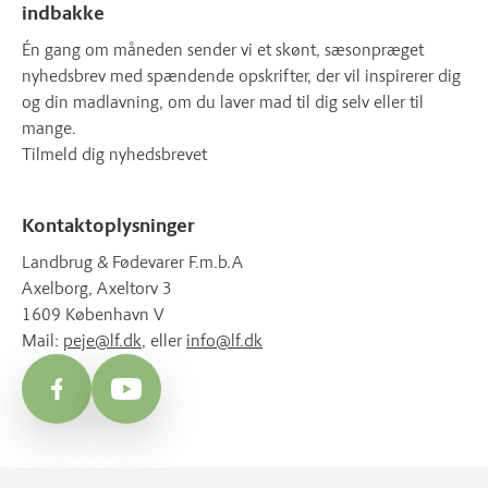
indbakke
Én gang om måneden sender vi et skønt, sæsonpræget
nyhedsbrev med spændende opskrifter, der vil inspirerer dig
og din madlavning, om du laver mad til dig selv eller til
mange.
Tilmeld dig nyhedsbrevet
Kontaktoplysninger
Landbrug & Fødevarer F.m.b.A
Axelborg, Axeltorv 3
1609 København V
Mail:
peje@lf.dk
, eller
info@lf.dk
Facebook
YouTube