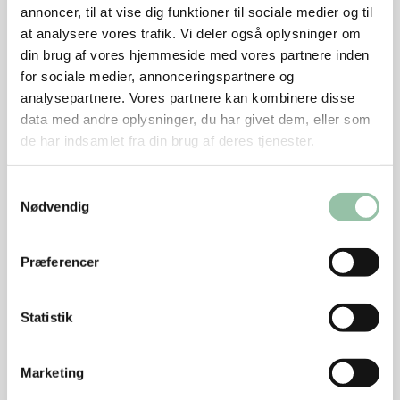
1 dl piskefløde, pisket til tykt skum
annoncer, til at vise dig funktioner til sociale medier og til
at analysere vores trafik. Vi deler også oplysninger om
din brug af vores hjemmeside med vores partnere inden
Kanel-brød:
for sociale medier, annonceringspartnere og
8 papirtynde skiver brød
analysepartnere. Vores partnere kan kombinere disse
4-6 spsk kanelsukker
data med andre oplysninger, du har givet dem, eller som
de har indsamlet fra din brug af deres tjenester.
Sådan gør du
Blend jordbær, kærnemælk, vaniljekorn og
Samtykkevalg
Nødvendig
citronskal.
Pisk fløden stiv med sukkeret og vend den i
Præferencer
kærnemælken.
Anret koldskålen i små glas eller skåle.
Statistik
Drys brødskiverne med kanelsukker, rist dem
gyldne og sprøde i ovnen og server dem til
Marketing
koldskålen.