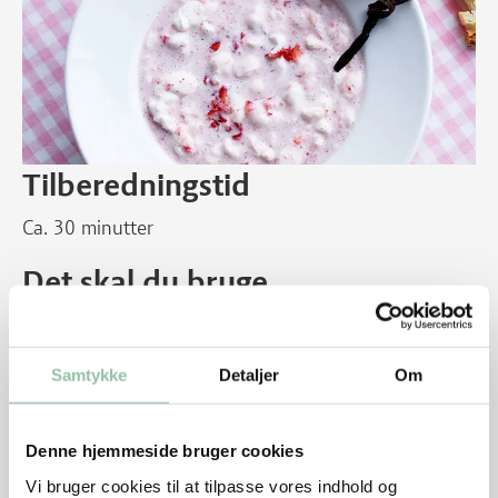
Tilberedningstid
Ca. 30 minutter
Det skal du bruge
4 personer
250 g nippede jordbær
Samtykke
Detaljer
Om
6 dl kærnemælk
Korn af en halv stang vanilje
2 spsk reven skal af usprøjtet citron
Denne hjemmeside bruger cookies
25 g rørsukker
Vi bruger cookies til at tilpasse vores indhold og