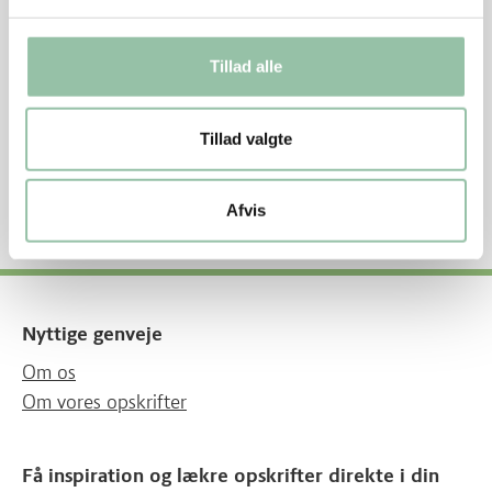
Energifordeling
Tillad alle
Energifordeling og -indhold pr. person
Protein 12%
Kulhydrat 59%
Tillad valgte
Fedt 29%
1465 kJ – 350 kcal
Afvis
Nyttige genveje
Om os
Om vores opskrifter
Få inspiration og lækre opskrifter direkte i din