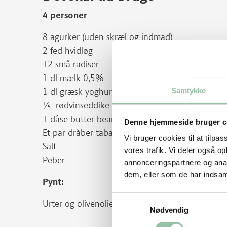
4 personer
8 agurker (uden skræl og indmad)
2 fed hvidløg
12 små radiser
1 dl mælk 0,5%
Samtykke
1 dl græsk yoghurt 2%
¼ rødvinseddike
1 dåse butter beans
Denne hjemmeside bruger c
Et par dråber tabasco sauce
Vi bruger cookies til at tilpas
Salt
vores trafik. Vi deler også 
Peber
annonceringspartnere og anal
dem, eller som de har indsaml
Pynt:
Samtykkevalg
Urter og olivenolie
Nødvendig