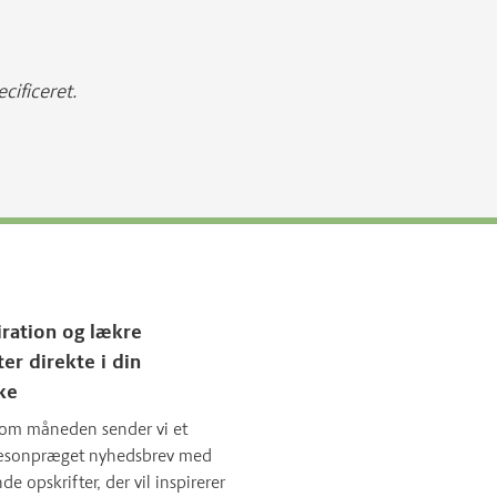
cificeret.
iration og lækre
ter direkte i din
ke
om måneden sender vi et
sæsonpræget nyhedsbrev med
 opskrifter, der vil inspirerer