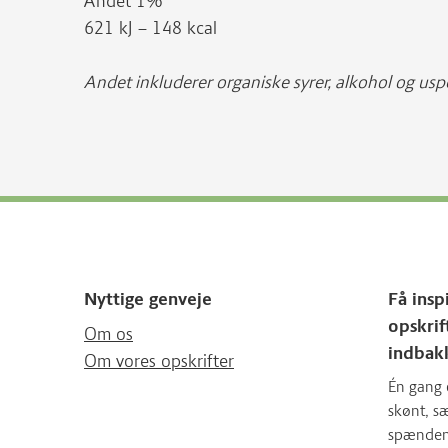
Andet 1%
621 kJ – 148 kcal
Andet inkluderer organiske syrer, alkohol og uspe
Nyttige genveje
Få insp
opskrif
Om os
indbak
Om vores opskrifter
Én gang 
skønt, 
spændende