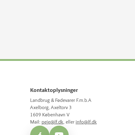
Kontaktoplysninger
Landbrug & Fødevarer F.m.b.A
Axelborg, Axeltorv 3
1609 København V
Mail:
peje@lf.dk
, eller
info@lf.dk