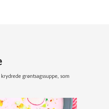
e
re krydrede grøntsagssuppe, som