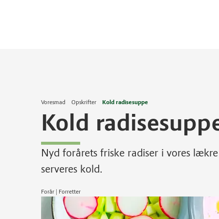
Voresmad
Opskrifter
Kold radisesuppe
Kold radisesupp
Nyd forårets friske radiser i vores læk
serveres kold.
Forår | Forretter