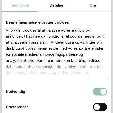
Samtykke
Detaljer
Om
Tilsæt 1-3 dl af kogevandet fra kødbollerne, hvis
du vil have mere sauce.
Denne hjemmeside bruger cookies
Smag til med sukker, salt og peber.
Vi bruger cookies til at tilpasse vores indhold og
Læg 8 kødboller i saucen, og lad dem blive varme.
annoncer, til at vise dig funktioner til sociale medier og til
at analysere vores trafik. Vi deler også oplysninger om
Pynt evt. med basilikumblade.
din brug af vores hjemmeside med vores partnere inden
Tips
for sociale medier, annonceringspartnere og
analysepartnere. Vores partnere kan kombinere disse
data med andre oplysninger, du har givet dem, eller som
Frys resten af kokosmælken til senere brug.
de har indsamlet fra din brug af deres tjenester.
Frys resten af kødbollerne i kogelagen til senere
brug.
Samtykkevalg
Nødvendig
En del af farsen kan steges til frikadeller, som kan
gemmes i køleskabet til næste dag eller fryses til
senere brug.
Præferencer