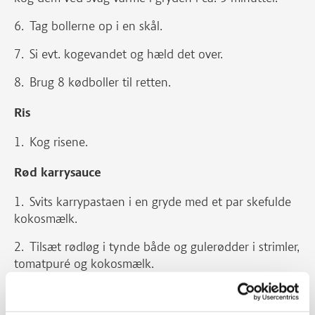
Tag bollerne op i en skål.
Si evt. kogevandet og hæld det over.
Brug 8 kødboller til retten.
Ris
Kog risene.
Rød karrysauce
Svits karrypastaen i en gryde med et par skefulde
kokosmælk.
Tilsæt rødløg i tynde både og gulerødder i strimler,
tomatpuré og kokosmælk.
Kog ved svag varme ca. 8 minutter og tilsæt
cherrytomater skåret i halve.