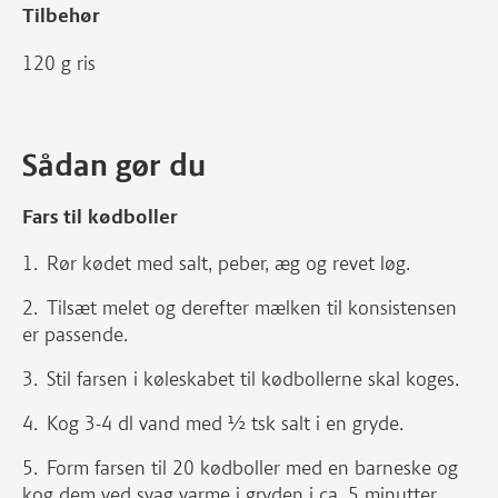
Tilbehør
120 g ris
Sådan gør du
Fars til kødboller
Rør kødet med salt, peber, æg og revet løg.
Tilsæt melet og derefter mælken til konsistensen
er passende.
Stil farsen i køleskabet til kødbollerne skal koges.
Kog 3-4 dl vand med ½ tsk salt i en gryde.
Form farsen til 20 kødboller med en barneske og
kog dem ved svag varme i gryden i ca. 5 minutter.