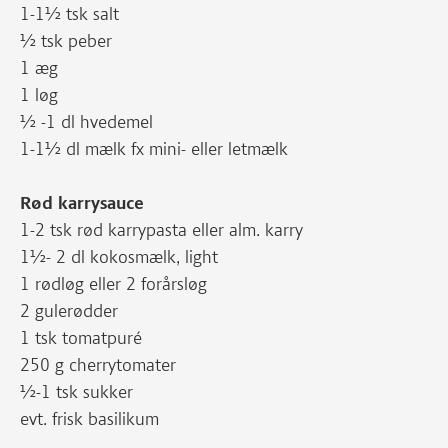
1-1½ tsk salt
½ tsk peber
1 æg
1 løg
½ -1 dl hvedemel
1-1½ dl mælk fx mini- eller letmælk
Rød karrysauce
1-2 tsk rød karrypasta eller alm. karry
1½- 2 dl kokosmælk, light
1 rødløg eller 2 forårsløg
2 gulerødder
1 tsk tomatpuré
250 g cherrytomater
½-1 tsk sukker
evt. frisk basilikum