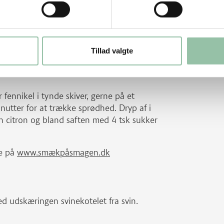
rme pande i 2 minutter.
Tillad valgte
r fennikel i tynde skiver, gerne på et
inutter for at trække sprødhed. Dryp af i
en citron og bland saften med 4 tsk sukker
e på
www.smækpåsmagen.dk
ed udskæringen svinekotelet fra svin.