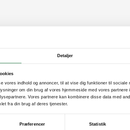
Detaljer
 hvorefter de stampes groft.
ookies
t og peber, og lad det smelte sammen.
se vores indhold og annoncer, til at vise dig funktioner til sociale
oplysninger om din brug af vores hjemmeside med vores partnere i
ysepartnere. Vores partnere kan kombinere disse data med andr
rret skal bruse af og være gyldent. Brun
et fra din brug af deres tjenester.
 middelvarme og steg yderligere 2 minutter
Præferencer
Statistik
ie piskes sammen, og hældes ud over