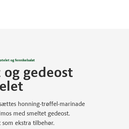
otelet og fennikelsalat
t og gedeost
elet
lsættes honning-trøffel-marinade
lmos med smeltet gedeost.
 som ekstra tilbehør.