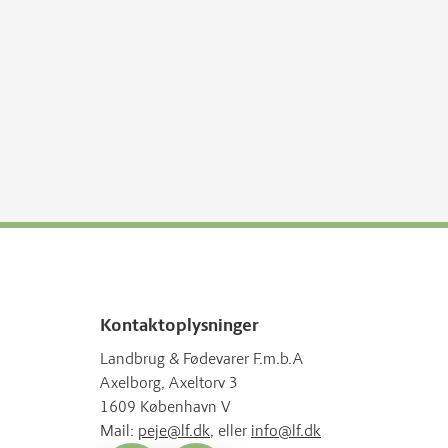
Kontaktoplysninger
Landbrug & Fødevarer F.m.b.A
Axelborg, Axeltorv 3
1609 København V
Mail:
peje@lf.dk
, eller
info@lf.dk