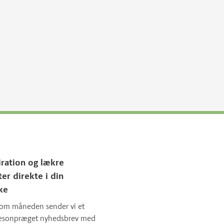
iration og lækre
ter direkte i din
ke
om måneden sender vi et
sæsonpræget nyhedsbrev med