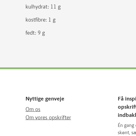
kulhydrat: 11 g
kostfibre: 1 g
fedt: 9 g
Nyttige genveje
Få insp
opskrif
Om os
indbak
Om vores opskrifter
Én gang 
skønt, 