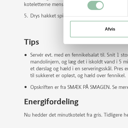
koteletterne mens de trækker færdigt på den va
Drys hakket spinat på toppen.
Afvis
Tips
Servér evt. med en fennikelsalat til. Snit 1 sto
mandolinjern, og læg det i iskoldt vand i 5 m
et dørslag og hæld i en serveringsskål. Pres 
til sukkeret er opløst, og hæld over fennikel.
Opskriften er fra SMÆK PÅ SMAGEN. Se mer
Energifordeling
Nu hedder det minutkotelet fra gris. Tidligere h