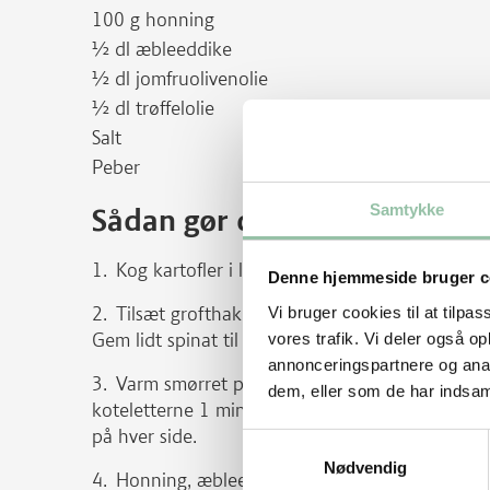
100 g honning
½ dl æbleeddike
½ dl jomfruolivenolie
½ dl trøffelolie
Salt
Peber
Samtykke
Sådan gør du
Kog kartofler i letsaltet vand, til de er møre,
Denne hjemmeside bruger c
Tilsæt grofthakket spinat, gedeost, smør, sal
Vi bruger cookies til at tilpas
Gem lidt spinat til pynt.
vores trafik. Vi deler også 
annonceringspartnere og anal
Varm smørret på en pande ved høj varme. Smø
dem, eller som de har indsaml
koteletterne 1 minut på hver side. Skru ned til
på hver side.
Samtykkevalg
Nødvendig
Honning, æbleeddike, olivenolie og trøffelol