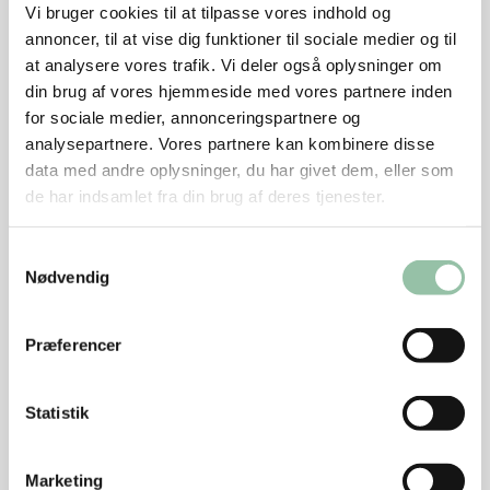
Vi bruger cookies til at tilpasse vores indhold og
Nu hedder det hakket grisekød. Før hed det hakket
annoncer, til at vise dig funktioner til sociale medier og til
svinekød.
at analysere vores trafik. Vi deler også oplysninger om
din brug af vores hjemmeside med vores partnere inden
for sociale medier, annonceringspartnere og
analysepartnere. Vores partnere kan kombinere disse
data med andre oplysninger, du har givet dem, eller som
Næringsindhold pr. person (ca. 835 g af retten)
de har indsamlet fra din brug af deres tjenester.
med 6 % fedt i det hakkede kød:
Samtykkevalg
Energi: 2565 kJ (611 kcal)
Nødvendig
protein: 40 g
Præferencer
kulhydrat: 71 g
kostfibre: 9 g
Statistik
fedt: 17 g
Marketing