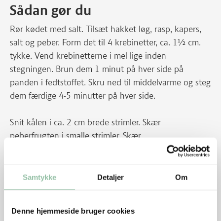
Sådan gør du
Rør kødet med salt. Tilsæt hakket løg, rasp, kapers,
salt og peber. Form det til 4 krebinetter, ca. 1½ cm.
tykke. Vend krebinetterne i mel lige inden
stegningen. Brun dem 1 minut på hver side på
panden i fedtstoffet. Skru ned til middelvarme og steg
dem færdige 4-5 minutter på hver side.
Snit kålen i ca. 2 cm brede strimler. Skær
peberfrugten i smalle strimler. Skær
champignonerne i kvarte. Varm olien i en gryde og
svits kålen 2-3 minutter ved god varme. Tilsæt
peberfrugt, champignon, soja, salt og peber. Lad
Samtykke
Detaljer
Om
grøntsagerne simre 4-5 minutter uden låg.
Energifordeling
Denne hjemmeside bruger cookies