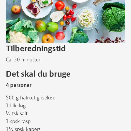
Tilberedningstid
Ca. 30 minutter
Det skal du bruge
4 personer
500 g hakket grisekød
1 lille løg
½ tsk salt
1 spsk rasp
1½ spsk kapers