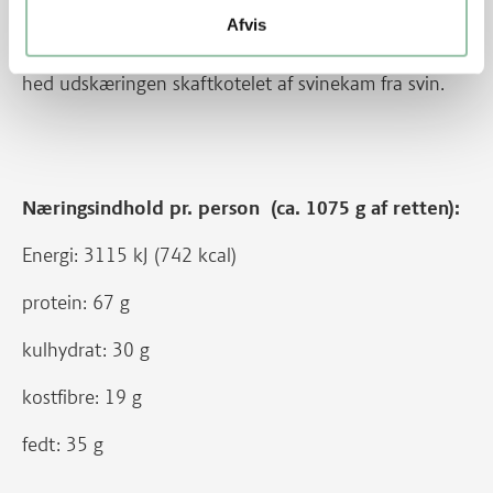
Energifordeling
Afvis
Nu hedder det herregårdskotelet af kam fra gris. Før
hed udskæringen skaftkotelet af svinekam fra svin.
Næringsindhold pr. person (ca. 1075 g af retten):
Energi: 3115 kJ (742 kcal)
protein: 67 g
kulhydrat: 30 g
kostfibre: 19 g
fedt: 35 g