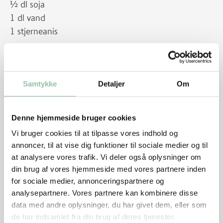
½ dl soja
1 dl vand
1 stjerneanis
Sådan gør du
Dup kødet tørt med køkkenrulle. Krydr med salt og
Samtykke
Detaljer
Om
peber og lad dem stå i 15 minutter (se tip).
Skræl selleri og skær i tern. Kom dem i en gryde med
Denne hjemmeside bruger cookies
mælk og vand. Lad det simre til sellerien er mør, det
Vi bruger cookies til at tilpasse vores indhold og
tager ca. 15 minutter i alt. Blend det med smør, til
annoncer, til at vise dig funktioner til sociale medier og til
mosen er blank og glat. Smag til med salt og peber.
at analysere vores trafik. Vi deler også oplysninger om
din brug af vores hjemmeside med vores partnere inden
for sociale medier, annonceringspartnere og
Rens svampe og skær i kvarte. Pil og hak hvidløg.
analysepartnere. Vores partnere kan kombinere disse
Kom svampe og hvidløg i en lille gryde med soja,
data med andre oplysninger, du har givet dem, eller som
vand og stjerneanis. Kog til der ikke er mere væske
de har indsamlet fra din brug af deres tjenester.
tilbage.