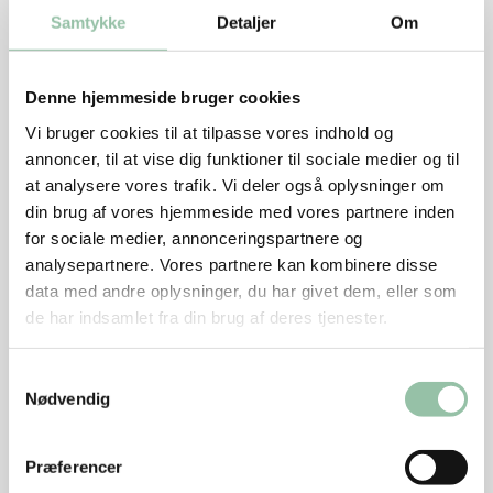
Samtykke
Detaljer
Om
Groft rugbrød, 200 g
Sådan gør du
Denne hjemmeside bruger cookies
Vi bruger cookies til at tilpasse vores indhold og
Skær blade og rod af rabarberne. Skyl dem og
annoncer, til at vise dig funktioner til sociale medier og til
skær dem i stykker der passer til formens længde.
at analysere vores trafik. Vi deler også oplysninger om
Drys de endnu våde stængler med sukker.
din brug af vores hjemmeside med vores partnere inden
for sociale medier, annonceringspartnere og
Læg kødet i en gryde og hæld bouillon på – det
analysepartnere. Vores partnere kan kombinere disse
skal kun akkurat dække.
data med andre oplysninger, du har givet dem, eller som
Kog op og fjern det hvide skum med en hulske.
de har indsamlet fra din brug af deres tjenester.
Tilsæt laurbærblade, allehånde og timian.
Samtykkevalg
Skru ned til svag varme og kog under låg 1½ -2
Nødvendig
timer til kødet er helt mørt.
Præferencer
Stik i kødet med en kødnål for at mærke om det er