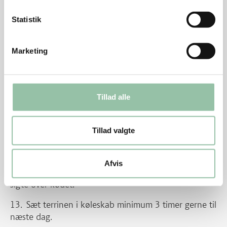
mørt.
Statistik
Rør dressingen sammen. Smag til med salt og
peber.
Marketing
Læg husblas i blød i koldt vand.
Tag kødet op og skær sener og fedt af kødet. Skær
det i tynde strimler eller pil det fra hinanden.
Tillad alle
For en brød- eller sandkageform med et stykke
bagepapir.
Tillad valgte
Læg lagvis kød, rabarber og husblas, med det
vand der hænger ved, i formen.
Afvis
Smag bouillonen til og hæld den nu igennem en
sigte over kødet.
Sæt terrinen i køleskab minimum 3 timer gerne til
næste dag.