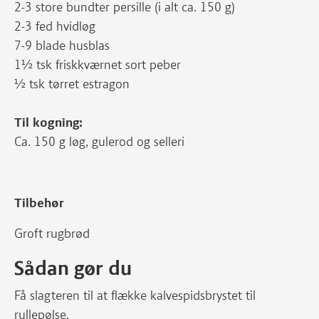
2-3 store bundter persille (i alt ca. 150 g)
2-3 fed hvidløg
7-9 blade husblas
1½ tsk friskkværnet sort peber
½ tsk tørret estragon
Til kogning:
Ca. 150 g løg, gulerod og selleri
Tilbehør
Groft rugbrød
Sådan gør du
Få slagteren til at flække kalvespidsbrystet til
rullepølse.