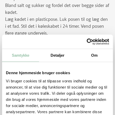
Bland salt og sukker og fordel det over begge sider af
kødet.
Læg kødet i en plasticpose. Luk posen til og læg den
i et fad. Stil det i køleskabet i 24 timer. Vend posen
flere gange undervejs.
Skyl spidsbrystet i koldt vand og dup det tørt med
køkkenrulle.
Samtykke
Detaljer
Om
Skyl persillen og nip stilkene af. Tør persillen
omhyggeligt.
Denne hjemmeside bruger cookies
Pil hvidløgsfed og hak dem meget fint sammen med
Vi bruger cookies til at tilpasse vores indhold og
persillen - brug evt. en food-processor til at hakke de
annoncer, til at vise dig funktioner til sociale medier og til
to ting sammen.
at analysere vores trafik. Vi deler også oplysninger om
Drys peber og estragon (pulveriser den med
din brug af vores hjemmeside med vores partnere inden
fingerspidserne mens du drysser) over spidsbrystet og
for sociale medier, annonceringspartnere og
fordel hvidløg og persille ligeligt over hele stykket.
analysepartnere. Vores partnere kan kombinere disse