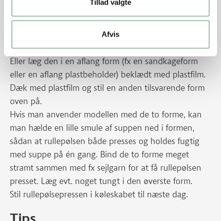
Tillad valgte
køle af i suppen 15-20 min.
Tag rullepølsen op af gryden og læg den i pres i en
Afvis
rullepølsepresse.
Eller læg den i en aflang form (fx en sandkageform
eller en aflang plastbeholder) beklædt med plastfilm.
Dæk med plastfilm og stil en anden tilsvarende form
oven på.
Hvis man anvender modellen med de to forme, kan
man hælde en lille smule af suppen ned i formen,
sådan at rullepølsen både presses og holdes fugtig
med suppe på én gang. Bind de to forme meget
stramt sammen med fx sejlgarn for at få rullepølsen
presset. Læg evt. noget tungt i den øverste form.
Stil rullepølsepressen i køleskabet til næste dag.
Tips