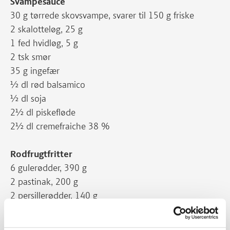
Svampesauce
30 g tørrede skovsvampe, svarer til 150 g friske
2 skalotteløg, 25 g
1 fed hvidløg, 5 g
2 tsk smør
35 g ingefær
½ dl rød balsamico
½ dl soja
2½ dl piskefløde
2½ dl cremefraiche 38 %
Rodfrugtfritter
6 gulerødder, 390 g
2 pastinak, 200 g
2 persillerødder, 140 g
3 bagekartofler, 450 g
1 spsk tørret estragon