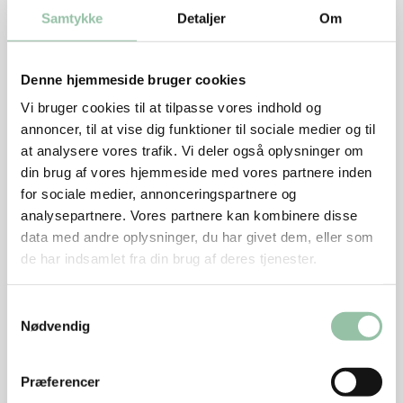
50 g revet parmesan
Samtykke
Detaljer
Om
Salt og peber
1spsk olivenolie
Denne hjemmeside bruger cookies
Vi bruger cookies til at tilpasse vores indhold og
Pynt
annoncer, til at vise dig funktioner til sociale medier og til
Evt. en kvist frisk estragon
at analysere vores trafik. Vi deler også oplysninger om
Sådan gør du
din brug af vores hjemmeside med vores partnere inden
for sociale medier, annonceringspartnere og
Skyl de tørrede svampe. Læg dem i blød i et par timer
analysepartnere. Vores partnere kan kombinere disse
i koldt vand.
data med andre oplysninger, du har givet dem, eller som
de har indsamlet fra din brug af deres tjenester.
Pil skalotteløg og hvidløg og hak dem fint.
Varm smør i en gryde ved middel varme. Svits løg og
hvidløg.
Samtykkevalg
Nødvendig
Tilsæt ingefær og balsamico.
Hæld vandet fra svampene over i en skål. Hæld 2 dl
af vandet og svampene i gryden.
Præferencer