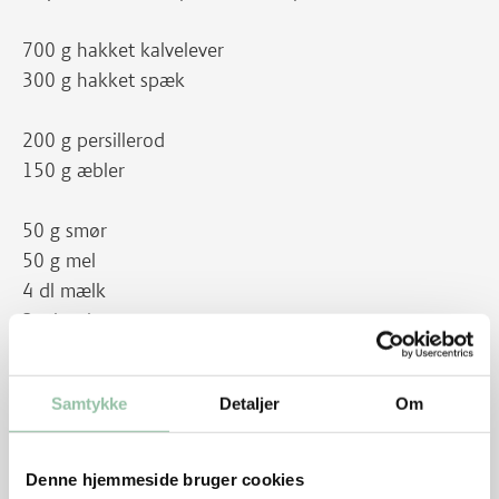
700 g hakket kalvelever
300 g hakket spæk
200 g persillerod
150 g æbler
50 g smør
50 g mel
4 dl mælk
2 tsk salt
½ tsk peber
Sådan gør du
Samtykke
Detaljer
Om
Frokostret
Du kan lave to store postejer (to 1½ l forme) af
Denne hjemmeside bruger cookies