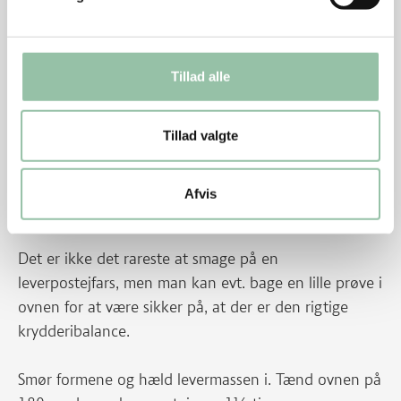
konstant omrøring, så det ikke brænder på.
Afkøl opbagningen let og vend den i levermassen.
Tillad alle
Skræl persillerødder og æbler og skær dem i grove
Tillad valgte
stykker. Kog dem møre i letsaltet vand, ca. 15
minutter. Hæld vandet fra, og blend persillerødder og
æble til en glat puré. Afkøl puréen let og rør den i
Afvis
levermassen sammen med salt og peber.
Det er ikke det rareste at smage på en
leverpostejfars, men man kan evt. bage en lille prøve i
ovnen for at være sikker på, at der er den rigtige
krydderibalance.
Smør formene og hæld levermassen i. Tænd ovnen på