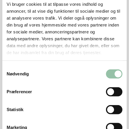
denne opskrift eller med fordel komme dem i mindre
Vi bruger cookies til at tilpasse vores indhold og
forme og fryse dem ned. Så kan du tage en form ud
annoncer, til at vise dig funktioner til sociale medier og til
og bage den, når du har lyst til nybagt leverpostej.
at analysere vores trafik. Vi deler også oplysninger om
din brug af vores hjemmeside med vores partnere inden
Blandingen af persillerod og æbler gør postejen
for sociale medier, annonceringspartnere og
mildere, lettere i teksturen og lidt mere delikat i
analysepartnere. Vores partnere kan kombinere disse
smagen.
data med andre oplysninger, du har givet dem, eller som
de har indsamlet fra din brug af deres tjenester.
Blend løg, ansjoser, hvidløg, timian/rosmarin, æg og
krydderier.
Samtykkevalg
Nødvendig
Bland med lever og spæk.
Præferencer
Smelt smør i en gryde ved middel varme, rør mel i og
bag igennem, indtil det begynder at slippe grydens
Statistik
sider.
Rør mælk i lidt ad gangen og bag igennem under
Marketing