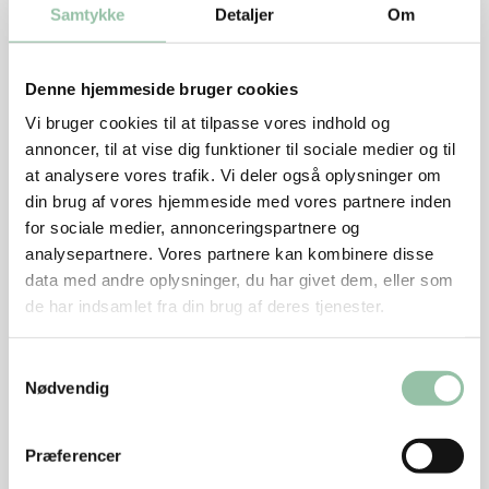
Samtykke
Detaljer
Om
Sirup:
1 dl kalve-/oksebouillon
1 dl juleøl eller anden mørk øl
Denne hjemmeside bruger cookies
Vi bruger cookies til at tilpasse vores indhold og
Pynt:
annoncer, til at vise dig funktioner til sociale medier og til
12 spejderhagl
at analysere vores trafik. Vi deler også oplysninger om
Evt. en kvist frisk timian
din brug af vores hjemmeside med vores partnere inden
for sociale medier, annonceringspartnere og
analysepartnere. Vores partnere kan kombinere disse
8 små træspid
data med andre oplysninger, du har givet dem, eller som
Sådan gør du
de har indsamlet fra din brug af deres tjenester.
Kog bouillon og øl ind i en gryde ved god varme til
Samtykkevalg
du har en dejlig sirup ca. 10 minutter
Nødvendig
Rens lever for sene og årer og skær den i små tern på
ca. 2 x 2x2 cm. Krydr med salt.
Præferencer
Varm olie på en pande ved god varme og rist leveren