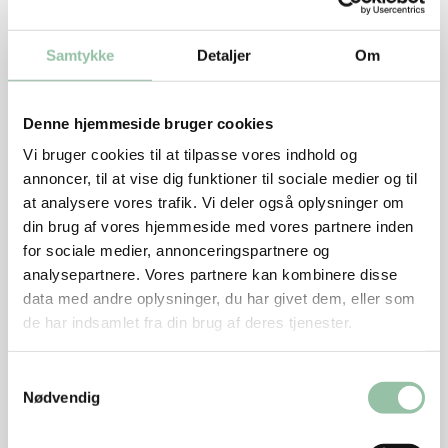
Salt og peber
Tomatsalsa
Samtykke
Detaljer
Om
2 tomater
1 forårsløg
Denne hjemmeside bruger cookies
½
fed hvidløg
Vi bruger cookies til at tilpasse vores indhold og
annoncer, til at vise dig funktioner til sociale medier og til
1-2 spsk persille
at analysere vores trafik. Vi deler også oplysninger om
Salt og peber
din brug af vores hjemmeside med vores partnere inden
Tilbehør
for sociale medier, annonceringspartnere og
analysepartnere. Vores partnere kan kombinere disse
Evt. rugbrød
data med andre oplysninger, du har givet dem, eller som
de har indsamlet fra din brug af deres tjenester.
Sådan gør du
Samtykkevalg
Ælt kødet med basilikum, sennep, salt og peber.
Nødvendig
Form farsen til 8 flade bøffer.