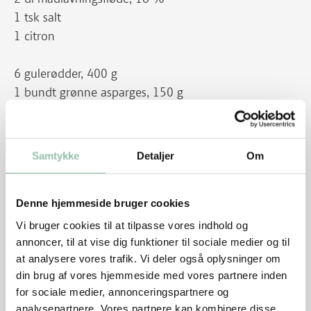
1 tsk salt
1 citron
6 gulerødder, 400 g
1 bundt grønne asparges, 150 g
150 g frosne ærter
Pynt
Samtykke
Detaljer
Om
1 bundt dild
Denne hjemmeside bruger cookies
Tilbehør
Vi bruger cookies til at tilpasse vores indhold og
1,2 kg kartofler
annoncer, til at vise dig funktioner til sociale medier og til
at analysere vores trafik. Vi deler også oplysninger om
Sådan gør du
din brug af vores hjemmeside med vores partnere inden
for sociale medier, annonceringspartnere og
Skær kødet i stykker på ca. 4X4 cm. Kog kødet i vin
analysepartnere. Vores partnere kan kombinere disse