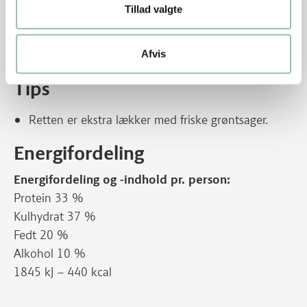
Skær dem i stykker på tværs og kog dem i saucen 4-6
Tillad valgte
minutter.
Tilsæt ærter og kødet og kog det 3-4 minutter.
Afvis
Skyl og klip dild groft.
Tips
Retten er ekstra lækker med friske grøntsager.
Energifordeling
Energifordeling og -indhold pr. person:
Protein 33 %
Kulhydrat 37 %
Fedt 20 %
Alkohol 10 %
1845 kJ – 440 kcal