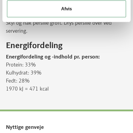
Vend alt heri og smag til med salt og peber.
Afvis
Skyl og hak persille groft. Drys persille over ved
servering.
Energifordeling
Energifordeling og -indhold pr. person:
Protein: 33%
Kulhydrat: 39%
Fedt: 28%
1970 kJ = 471 kcal
Nyttige genveje