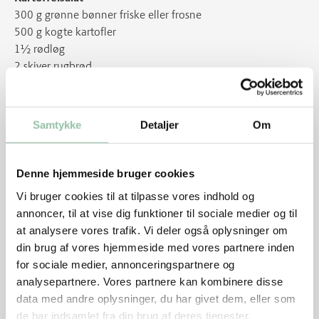
300 g grønne bønner friske eller frosne
500 g kogte kartofler
1½ rødløg
2 skiver rugbrød
1 dl bredbladet persille
1½ spsk olie gerne koldpresset rapsolie
Samtykke
Detaljer
Om
2 spsk frugteddike
2 spsk sennep
Denne hjemmeside bruger cookies
Sådan gør du
Vi bruger cookies til at tilpasse vores indhold og
Fjern senen på kødsiden af culotten, hvis det ikke er
annoncer, til at vise dig funktioner til sociale medier og til
gjort.
at analysere vores trafik. Vi deler også oplysninger om
din brug af vores hjemmeside med vores partnere inden
Dup kødet tørt med køkkenrulle, krydr med salt og
for sociale medier, annonceringspartnere og
peber.
analysepartnere. Vores partnere kan kombinere disse
Varm en pande ved god varme. Læg culotten på
data med andre oplysninger, du har givet dem, eller som
panden med fedtsiden nedad. Brun culotten på
de har indsamlet fra din brug af deres tjenester.