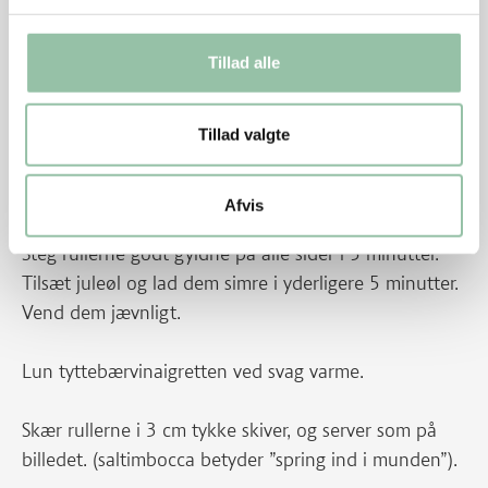
ovenpå og bank kødet med noget tungt med
håndtag. Gerne en lille kasserolle. Schnitzlerne skal
Tillad alle
være ca 2 mm tykke. Del dem i to (så der er fire i alt
når man er færdig). Fordel skinken på kødet, læg
sveskerne i midten og rul sammen. Stik et par
Tillad valgte
kødnåle igennem, for at holde sammen på rullerne.
Afvis
Varm smør og olie op på en pande ved god varme.
Steg rullerne godt gyldne på alle sider i 5 minutter.
Tilsæt juleøl og lad dem simre i yderligere 5 minutter.
Vend dem jævnligt.
Lun tyttebærvinaigretten ved svag varme.
Skær rullerne i 3 cm tykke skiver, og server som på
billedet. (saltimbocca betyder ”spring ind i munden”).