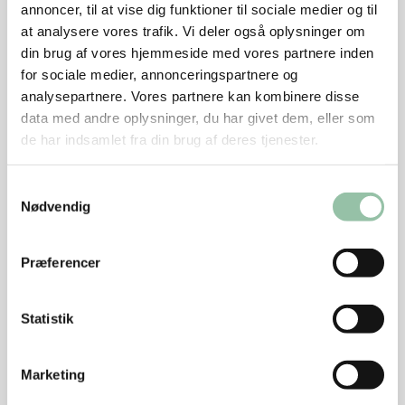
Tilbehør
annoncer, til at vise dig funktioner til sociale medier og til
at analysere vores trafik. Vi deler også oplysninger om
400 g groft rugbrød
din brug af vores hjemmeside med vores partnere inden
for sociale medier, annonceringspartnere og
Sådan gør du
analysepartnere. Vores partnere kan kombinere disse
data med andre oplysninger, du har givet dem, eller som
Vinaigrette
de har indsamlet fra din brug af deres tjenester.
Hak rødløg og hasselnødder fint. Kom sukker i en
tykbundet gryde og smelt det til karamel. Kom
Samtykkevalg
æbleeddike i og skru ned for varmen. Lad det simre
Nødvendig
til det er blevet til sirup, det tager 15-20 minutter.
Kom så tyttebær og salt i. Pisk herefter rapsolie i,
Præferencer
mens det stadigvæk simrer. Tilsæt de hakkede
hasselnødder og rødløg. Sæt det til side.
Statistik
Saltimbocca
Klip fryseposen op så den er ét stykke. Læg én
Marketing
schnitzel ad gangen på et skærebræt, kom plastikken