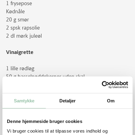
1 frysepose
Kødnåle
20 g smør
2 spsk rapsolie
2 dl mørk juleøl
Vinaigrette
1 lille rødløg
50 g hasselnøddekerner uden skal
5 spsk sukker
1 dl æbleeddike
200 g tyttebær eller tranebær, frosne eller tørrede
Samtykke
Detaljer
Om
2 tsk groft salt
½ dl koldpresset rapsolie
Denne hjemmeside bruger cookies
¾ dl grov sennep
Vi bruger cookies til at tilpasse vores indhold og