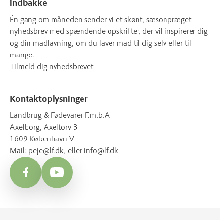
indbakke
Én gang om måneden sender vi et skønt, sæsonpræget
nyhedsbrev med spændende opskrifter, der vil inspirerer dig
og din madlavning, om du laver mad til dig selv eller til
mange.
Tilmeld dig nyhedsbrevet
Kontaktoplysninger
Landbrug & Fødevarer F.m.b.A
Axelborg, Axeltorv 3
1609 København V
Mail:
peje@lf.dk
, eller
info@lf.dk
Facebook
YouTube