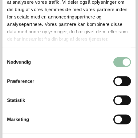
yderligere en time.
at analysere vores trafik. Vi deler også oplysninger om
din brug af vores hjemmeside med vores partnere inden
Vend jordskokkerne et par gange under
for sociale medier, annonceringspartnere og
bagningen.
analysepartnere. Vores partnere kan kombinere disse
data med andre oplysninger, du har givet dem, eller som
Stegte jordskokker og salvieblade:
de har indsamlet fra din brug af deres tjenester.
Steg jordskokkerne i 170 grader varm stegeolie ind
til der opnås en gylden farve, og læg dem så på
Samtykkevalg
Nødvendig
fedtsugende papir til afdrypning.
Drys jordskokkerne med groft salt.
Præferencer
Steg salvieblade for sig selv ved 170 grader i ca. 30
sekunder til de bliver sprøde.
Statistik
Lad salviebladene dryppe af på papir og tilsæt salt.
Marketing
Saltet citron:
Skær citronen i tynde skiver.