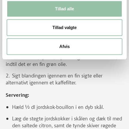
Læg citronskiverne på et skærebræt og kom salt
Tillad alle
på begge sider.
Lad citronskiverne ligge i stuetemperatur i ca. 1
Tillad valgte
time.
Salvieolie:
Afvis
Bland salvie, spinat, rapsolie og salt i en blender,
indtil det er en fin grøn olie.
Sigt blandingen igennem en fin sigte eller
alternativt igennem et kaffefilter.
Servering:
Hæld ½ dl jordskok-bouillon i en dyb skål.
Læg de stegte jordskokker i skålen og dæk til med
den saltede citron, samt de tynde skiver røgede