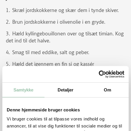
Skræl jordskokkerne og skær dem i tynde skiver.
Brun jordskokkerne i olivenolie i en gryde.
Hæld kyllingebouillonen over og tilsæt timian. Kog
det ind til det halve.
Smag til med eddike, salt og peber.
Hæld det igennem en fin si og kassér
jordskokkerne.
Bagte jordskokker:
Samtykke
Detaljer
Om
Sæt ovnen på 225 grader.
Fordel olie og salt over jordskokkerne og bag dem
Denne hjemmeside bruger cookies
i 30 minutter.
Vi bruger cookies til at tilpasse vores indhold og
Sæt så varmen ned til 150 grader og bag i
annoncer, til at vise dig funktioner til sociale medier og til