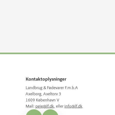
Kontaktoplysninger
Landbrug & Fødevarer F.m.b.A
Axelborg, Axeltorv 3
1609 København V
Mail:
peje@lf.dk
, eller
info@lf.dk