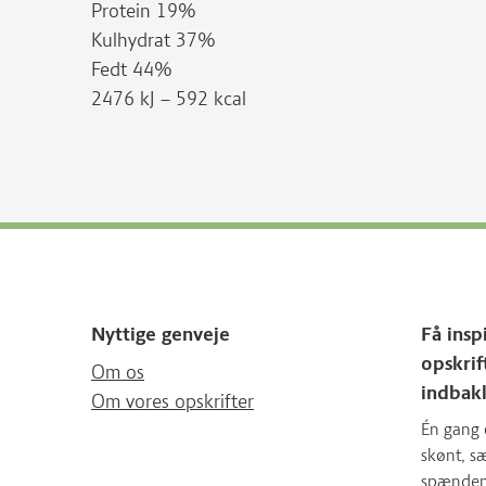
Protein 19%
Kulhydrat 37%
Fedt 44%
2476 kJ – 592 kcal
Nyttige genveje
Få insp
opskrif
Om os
indbak
Om vores opskrifter
Én gang 
skønt, 
spændende