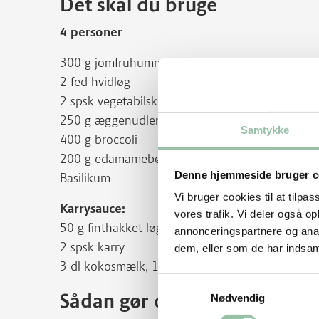
Det skal du bruge
4 personer
300 g jomfruhummerhaler
2 fed hvidløg
2 spsk vegetabilsk olie
250 g æggenudler, kogt efter anvisning
Samtykke
400 g broccoli
200 g edamamebønner
Denne hjemmeside bruger c
Basilikum
Vi bruger cookies til at tilpas
Karrysauce:
vores trafik. Vi deler også 
50 g finthakket løg, ca. 1 stk.
annonceringspartnere og anal
2 spsk karry
dem, eller som de har indsaml
3 dl kokosmælk, 1 ds
Samtykkevalg
Sådan gør du
Nødvendig