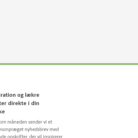
iration og lækre
ter direkte i din
ke
om måneden sender vi et
sæsonpræget nyhedsbrev med
 opskrifter, der vil inspirerer