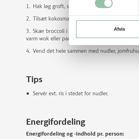
Hak løg groft, steg dem af i olie indtil de er 
Tilsæt kokosmælk og lad det simre i 15 minutt
Afvis
Skær broccoli i små aflange stykker og halv
varm wok eller pande i olie og hakket hvidløg sm
Vend det hele sammen med nudler, jomfruhu
Tips
Servér evt. ris i stedet for nudler.
Energifordeling
Energifordeling og -indhold pr. person: