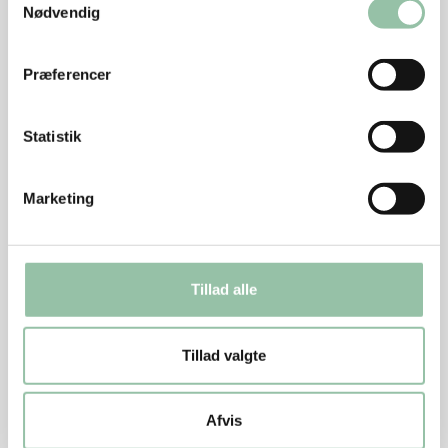
Tilsæt champignon, og steg cirka 4 minutter under
Nødvendig
omrøring.
Tilsæt tomater, bouillon og hvidvin.
Præferencer
Jævn med mel udrørt i vand.
Statistik
Lad saucen koge nogle minutter.
Kom skinkeschnitzlerne og oliven i og lad det
Marketing
varme igennem.
Smag til med salt og peber.
Tilbehør
Tillad alle
Servér retten med grofthakket persille og kogt
fuldkornspasta.
Tillad valgte
Energifordeling
Afvis