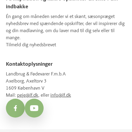
indbakke
Én gang om måneden sender vi et skønt, sæsonpræget
nyhedsbrev med spændende opskrifter, der vil inspirerer dig
og din madlavning, om du laver mad til dig selv eller til
mange.
Tilmeld dig nyhedsbrevet
Kontaktoplysninger
Landbrug & Fødevarer F.m.b.A
Axelborg, Axeltorv 3
1609 København V
Mail:
peje@lf.dk
, eller
info@lf.dk
Facebook
YouTube