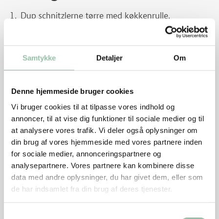
Dup schnitzlerne tørre med køkkenrulle.
Krydr med salt og peber.
Varm 1 spsk olie på en pande ved kraftig varme.
Samtykke
Detaljer
Om
Brun hurtigt schnitzlerne på begge sider. Skru ned
til middel varme, og steg dem færdige, 1½ - 2
Denne hjemmeside bruger cookies
minutter på hver side, til de er netop gennemstegte.
Vi bruger cookies til at tilpasse vores indhold og
Læg kødet på et varmt fad. Rengør panden.
annoncer, til at vise dig funktioner til sociale medier og til
at analysere vores trafik. Vi deler også oplysninger om
Skær løget i tynde både. Hæld væden fra
din brug af vores hjemmeside med vores partnere inden
tomaterne, og skær dem igennem 1 - 2 gange på
for sociale medier, annonceringspartnere og
tværs.
analysepartnere. Vores partnere kan kombinere disse
data med andre oplysninger, du har givet dem, eller som
Champignonerne skæres i kvarte eller i skiver.
de har indsamlet fra din brug af deres tjenester.
Svits løg 2 - 3 minutter på panden i 1 spsk olie.
Samtykkevalg