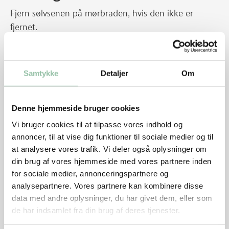
Fjern sølvsenen på mørbraden, hvis den ikke er
fjernet.
Rør yoghurt sammen med knust hvidløg, citronsaft,
salt og Tandoori krydderi. Læg mørbraden i
Samtykke
Detaljer
Om
marinaden og sæt den i køleskabet mindst ½ time.
Denne hjemmeside bruger cookies
Tænd ovnen på 250 grader. Læg mørbraden på en
bageplade med bagepapir. Steg den i ovnen ca. 10
Vi bruger cookies til at tilpasse vores indhold og
minutter på hver side i alt 20 minutter til centrum
annoncer, til at vise dig funktioner til sociale medier og til
at analysere vores trafik. Vi deler også oplysninger om
temperaturen er ca. 65 grader.
din brug af vores hjemmeside med vores partnere inden
for sociale medier, annonceringspartnere og
Skær agurken igennem på langs, fjern kernerne og
analysepartnere. Vores partnere kan kombinere disse
skær den i skrå skiver. Skær salaten i strimler. Rør
data med andre oplysninger, du har givet dem, eller som
dressingen sammen af yoghurt, spidskommen og
de har indsamlet fra din brug af deres tjenester.
hakket chili. Smag den til med salt og dryp den over.