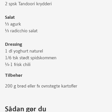
2 spsk Tandoori krydderi
Salat
½ agurk
½ radicchio salat
Dressing
1 dl yoghurt naturel
1/6 tsk stødt spidskommen
½-1 frisk chili
Tilbehør
200 g brød eller fx ovnstegte kartofler
Sådan gør du